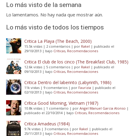
Lo más visto de la semana
Lo lamentamos. No hay nada que mostrar aún.
Lo más visto de todos los tiempos
Critica La Playa (The Beach, 2000)
15.5k vistas
|
2 comentarios
|
por
Rakel
|
publicado el
29/10/2013
|
bajo
Críticas
,
Recomendaciones
Critica El club de los cinco (The Breakfast Club, 1985)
12.6k vistas
|
5 comentarios
|
por
Rakel
|
publicado el
09/10/2013
|
bajo
Críticas
,
Recomendaciones
Critica Dentro del laberinto (Labyrinth, 1986)
11k vistas
|
9 comentarios
|
por
Faurizia
|
publicado el
02/10/2013
|
bajo
Críticas
,
Recomendaciones
Crítica Good Morning, Vietnam (1987)
10.8k vistas
|
1 comentario
|
por
Angel Manuel Garcia Alonso
|
publicado el 22/10/2014
|
bajo
Críticas
,
Recomendaciones
Critica Amadeus (1984)
9.7k vistas
|
3 comentarios
|
por
Rakel
|
publicado el
25/11/2013
|
bajo
Críticas
,
Recomendaciones