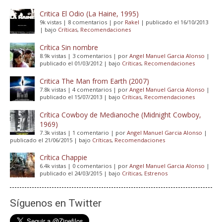
Critica El Odio (La Haine, 1995)
9k vistas
|
8 comentarios
|
por
Rakel
|
publicado el 16/10/2013
|
bajo
Críticas
,
Recomendaciones
Crítica Sin nombre
8.9k vistas
|
3 comentarios
|
por
Angel Manuel Garcia Alonso
|
publicado el 01/03/2012
|
bajo
Críticas
,
Recomendaciones
Critica The Man from Earth (2007)
7.8k vistas
|
4 comentarios
|
por
Angel Manuel Garcia Alonso
|
publicado el 15/07/2013
|
bajo
Críticas
,
Recomendaciones
Crítica Cowboy de Medianoche (Midnight Cowboy,
1969)
7.3k vistas
|
1 comentario
|
por
Angel Manuel Garcia Alonso
|
publicado el 21/06/2015
|
bajo
Críticas
,
Recomendaciones
Crítica Chappie
6.4k vistas
|
0 comentarios
|
por
Angel Manuel Garcia Alonso
|
publicado el 24/03/2015
|
bajo
Críticas
,
Estrenos
Síguenos en Twitter