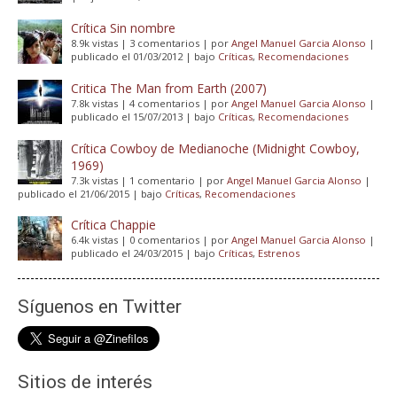
Crítica Sin nombre
8.9k vistas
|
3 comentarios
|
por
Angel Manuel Garcia Alonso
|
publicado el 01/03/2012
|
bajo
Críticas
,
Recomendaciones
Critica The Man from Earth (2007)
7.8k vistas
|
4 comentarios
|
por
Angel Manuel Garcia Alonso
|
publicado el 15/07/2013
|
bajo
Críticas
,
Recomendaciones
Crítica Cowboy de Medianoche (Midnight Cowboy,
1969)
7.3k vistas
|
1 comentario
|
por
Angel Manuel Garcia Alonso
|
publicado el 21/06/2015
|
bajo
Críticas
,
Recomendaciones
Crítica Chappie
6.4k vistas
|
0 comentarios
|
por
Angel Manuel Garcia Alonso
|
publicado el 24/03/2015
|
bajo
Críticas
,
Estrenos
Síguenos en Twitter
Sitios de interés