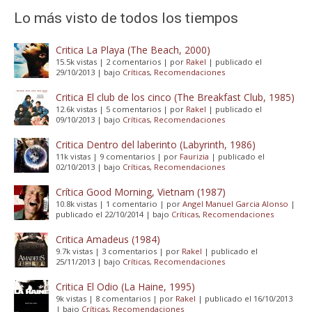
Lo más visto de todos los tiempos
Critica La Playa (The Beach, 2000)
15.5k vistas
|
2 comentarios
|
por
Rakel
|
publicado el
29/10/2013
|
bajo
Críticas
,
Recomendaciones
Critica El club de los cinco (The Breakfast Club, 1985)
12.6k vistas
|
5 comentarios
|
por
Rakel
|
publicado el
09/10/2013
|
bajo
Críticas
,
Recomendaciones
Critica Dentro del laberinto (Labyrinth, 1986)
11k vistas
|
9 comentarios
|
por
Faurizia
|
publicado el
02/10/2013
|
bajo
Críticas
,
Recomendaciones
Crítica Good Morning, Vietnam (1987)
10.8k vistas
|
1 comentario
|
por
Angel Manuel Garcia Alonso
|
publicado el 22/10/2014
|
bajo
Críticas
,
Recomendaciones
Critica Amadeus (1984)
9.7k vistas
|
3 comentarios
|
por
Rakel
|
publicado el
25/11/2013
|
bajo
Críticas
,
Recomendaciones
Critica El Odio (La Haine, 1995)
9k vistas
|
8 comentarios
|
por
Rakel
|
publicado el 16/10/2013
|
bajo
Críticas
,
Recomendaciones