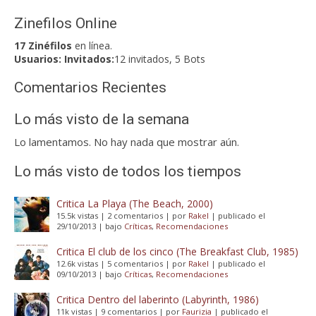
Zinefilos Online
17 Zinéfilos
en línea.
Usuarios:
Invitados:
12 invitados, 5 Bots
Comentarios Recientes
Lo más visto de la semana
Lo lamentamos. No hay nada que mostrar aún.
Lo más visto de todos los tiempos
Critica La Playa (The Beach, 2000)
15.5k vistas
|
2 comentarios
|
por
Rakel
|
publicado el
29/10/2013
|
bajo
Críticas
,
Recomendaciones
Critica El club de los cinco (The Breakfast Club, 1985)
12.6k vistas
|
5 comentarios
|
por
Rakel
|
publicado el
09/10/2013
|
bajo
Críticas
,
Recomendaciones
Critica Dentro del laberinto (Labyrinth, 1986)
11k vistas
|
9 comentarios
|
por
Faurizia
|
publicado el