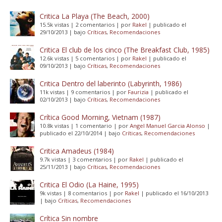
Critica La Playa (The Beach, 2000)
15.5k vistas
|
2 comentarios
|
por
Rakel
|
publicado el
29/10/2013
|
bajo
Críticas
,
Recomendaciones
Critica El club de los cinco (The Breakfast Club, 1985)
12.6k vistas
|
5 comentarios
|
por
Rakel
|
publicado el
09/10/2013
|
bajo
Críticas
,
Recomendaciones
Critica Dentro del laberinto (Labyrinth, 1986)
11k vistas
|
9 comentarios
|
por
Faurizia
|
publicado el
02/10/2013
|
bajo
Críticas
,
Recomendaciones
Crítica Good Morning, Vietnam (1987)
10.8k vistas
|
1 comentario
|
por
Angel Manuel Garcia Alonso
|
publicado el 22/10/2014
|
bajo
Críticas
,
Recomendaciones
Critica Amadeus (1984)
9.7k vistas
|
3 comentarios
|
por
Rakel
|
publicado el
25/11/2013
|
bajo
Críticas
,
Recomendaciones
Critica El Odio (La Haine, 1995)
9k vistas
|
8 comentarios
|
por
Rakel
|
publicado el 16/10/2013
|
bajo
Críticas
,
Recomendaciones
Crítica Sin nombre