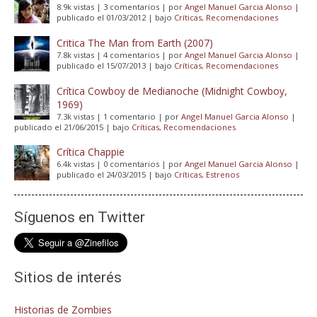
8.9k vistas
|
3 comentarios
|
por
Angel Manuel Garcia Alonso
|
publicado el 01/03/2012
|
bajo
Críticas
,
Recomendaciones
Critica The Man from Earth (2007)
7.8k vistas
|
4 comentarios
|
por
Angel Manuel Garcia Alonso
|
publicado el 15/07/2013
|
bajo
Críticas
,
Recomendaciones
Crítica Cowboy de Medianoche (Midnight Cowboy,
1969)
7.3k vistas
|
1 comentario
|
por
Angel Manuel Garcia Alonso
|
publicado el 21/06/2015
|
bajo
Críticas
,
Recomendaciones
Crítica Chappie
6.4k vistas
|
0 comentarios
|
por
Angel Manuel Garcia Alonso
|
publicado el 24/03/2015
|
bajo
Críticas
,
Estrenos
Síguenos en Twitter
Sitios de interés
Historias de Zombies