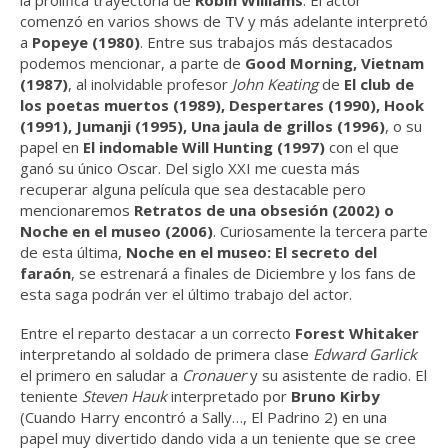
la prolífica trayectoria de
Robin Williams
. El actor
comenzó en varios shows de TV y más adelante interpretó
a
Popeye (1980)
. Entre sus trabajos más destacados
podemos mencionar, a parte de
Good Morning, Vietnam
(1987)
, al inolvidable profesor
John Keating
de
El club de
los poetas muertos (1989), Despertares (1990), Hook
(1991), Jumanji (1995), Una jaula de grillos (1996)
, o su
papel en
El indomable Will Hunting (1997)
con el que
ganó su único Oscar. Del siglo XXI me cuesta más
recuperar alguna película que sea destacable pero
mencionaremos
Retratos de una obsesión (2002) o
Noche en el museo (2006)
. Curiosamente la tercera parte
de esta última,
Noche en el museo: El secreto del
faraón
, se estrenará a finales de Diciembre y los fans de
esta saga podrán ver el último trabajo del actor.
Entre el reparto destacar a un correcto
Forest Whitaker
interpretando al soldado de primera clase
Edward Garlick
el primero en saludar a
Cronauer
y su asistente de radio. El
teniente
Steven Hauk
interpretado por
Bruno Kirby
(Cuando Harry encontró a Sally…, El Padrino 2) en una
papel muy divertido dando vida a un teniente que se cree