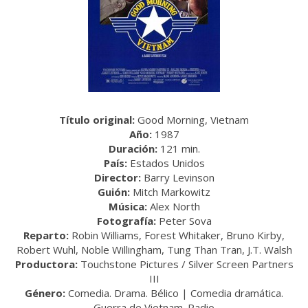
Título original:
Good Morning, Vietnam
Año:
1987
Duración:
121 min.
País:
Estados Unidos
Director:
Barry Levinson
Guión:
Mitch Markowitz
Música:
Alex North
Fotografía:
Peter Sova
Reparto:
Robin Williams, Forest Whitaker, Bruno Kirby,
Robert Wuhl, Noble Willingham, Tung Than Tran, J.T. Walsh
Productora:
Touchstone Pictures / Silver Screen Partners
III
Género:
Comedia. Drama. Bélico | Comedia dramática.
Guerra de Vietnam. Radio