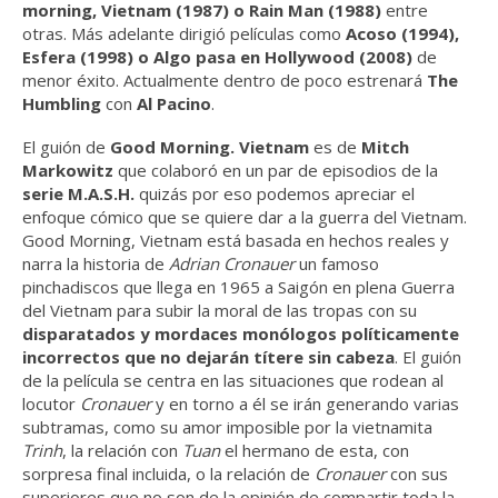
morning, Vietnam (1987) o Rain Man (1988)
entre
otras. Más adelante dirigió películas como
Acoso (1994),
Esfera (1998) o Algo pasa en Hollywood (2008)
de
menor éxito. Actualmente dentro de poco estrenará
The
Humbling
con
Al Pacino
.
El guión de
Good Morning. Vietnam
es de
Mitch
Markowitz
que colaboró en un par de episodios de la
serie M.A.S.H.
quizás por eso podemos apreciar el
enfoque cómico que se quiere dar a la guerra del Vietnam.
Good Morning, Vietnam está basada en hechos reales y
narra la historia de
Adrian Cronauer
un famoso
pinchadiscos que llega en 1965 a Saigón en plena Guerra
del Vietnam para subir la moral de las tropas con su
disparatados y mordaces monólogos políticamente
incorrectos que no dejarán títere sin cabeza
. El guión
de la película se centra en las situaciones que rodean al
locutor
Cronauer
y en torno a él se irán generando varias
subtramas, como su amor imposible por la vietnamita
Trinh
, la relación con
Tuan
el hermano de esta, con
sorpresa final incluida, o la relación de
Cronauer
con sus
superiores que no son de la opinión de compartir toda la