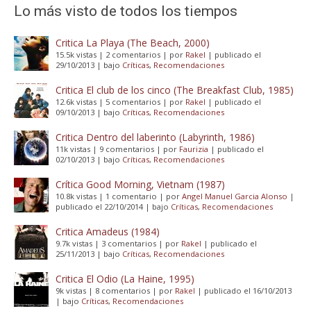
Lo más visto de todos los tiempos
Critica La Playa (The Beach, 2000)
15.5k vistas
|
2 comentarios
|
por
Rakel
|
publicado el
29/10/2013
|
bajo
Críticas
,
Recomendaciones
Critica El club de los cinco (The Breakfast Club, 1985)
12.6k vistas
|
5 comentarios
|
por
Rakel
|
publicado el
09/10/2013
|
bajo
Críticas
,
Recomendaciones
Critica Dentro del laberinto (Labyrinth, 1986)
11k vistas
|
9 comentarios
|
por
Faurizia
|
publicado el
02/10/2013
|
bajo
Críticas
,
Recomendaciones
Crítica Good Morning, Vietnam (1987)
10.8k vistas
|
1 comentario
|
por
Angel Manuel Garcia Alonso
|
publicado el 22/10/2014
|
bajo
Críticas
,
Recomendaciones
Critica Amadeus (1984)
9.7k vistas
|
3 comentarios
|
por
Rakel
|
publicado el
25/11/2013
|
bajo
Críticas
,
Recomendaciones
Critica El Odio (La Haine, 1995)
9k vistas
|
8 comentarios
|
por
Rakel
|
publicado el 16/10/2013
|
bajo
Críticas
,
Recomendaciones