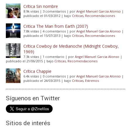
Crítica Sin nombre
8.9k vistas
|
3 comentarios
|
por
Angel Manuel Garcia Alonso
|
publicado el 01/03/2012
|
bajo
Críticas
,
Recomendaciones
Critica The Man from Earth (2007)
7.8k vistas
|
4 comentarios
|
por
Angel Manuel Garcia Alonso
|
publicado el 15/07/2013
|
bajo
Críticas
,
Recomendaciones
Crítica Cowboy de Medianoche (Midnight Cowboy,
1969)
7.3k vistas
|
1 comentario
|
por
Angel Manuel Garcia Alonso
|
publicado el 21/06/2015
|
bajo
Críticas
,
Recomendaciones
Crítica Chappie
6.4k vistas
|
0 comentarios
|
por
Angel Manuel Garcia Alonso
|
publicado el 24/03/2015
|
bajo
Críticas
,
Estrenos
Síguenos en Twitter
Sitios de interés