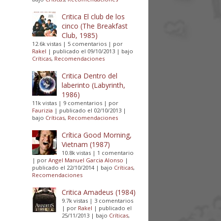
Critica El club de los
cinco (The Breakfast
Club, 1985)
12.6k vistas
|
5 comentarios
|
por
Rakel
|
publicado el 09/10/2013
|
bajo
Críticas
,
Recomendaciones
Critica Dentro del
laberinto (Labyrinth,
1986)
11k vistas
|
9 comentarios
|
por
Faurizia
|
publicado el 02/10/2013
|
bajo
Críticas
,
Recomendaciones
Crítica Good Morning,
Vietnam (1987)
10.8k vistas
|
1 comentario
|
por
Angel Manuel Garcia Alonso
|
publicado el 22/10/2014
|
bajo
Críticas
,
Recomendaciones
Critica Amadeus (1984)
9.7k vistas
|
3 comentarios
|
por
Rakel
|
publicado el
25/11/2013
|
bajo
Críticas
,