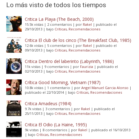
Lo más visto de todos los tiempos
Critica La Playa (The Beach, 2000)
15.5k vistas
|
2 comentarios
|
por
Rakel
|
publicado el
29/10/2013
|
bajo
Críticas
,
Recomendaciones
Critica El club de los cinco (The Breakfast Club, 1985)
12.6k vistas
|
5 comentarios
|
por
Rakel
|
publicado el
09/10/2013
|
bajo
Críticas
,
Recomendaciones
Critica Dentro del laberinto (Labyrinth, 1986)
11k vistas
|
9 comentarios
|
por
Faurizia
|
publicado el
02/10/2013
|
bajo
Críticas
,
Recomendaciones
Crítica Good Morning, Vietnam (1987)
10.8k vistas
|
1 comentario
|
por
Angel Manuel Garcia Alonso
|
publicado el 22/10/2014
|
bajo
Críticas
,
Recomendaciones
Critica Amadeus (1984)
9.7k vistas
|
3 comentarios
|
por
Rakel
|
publicado el
25/11/2013
|
bajo
Críticas
,
Recomendaciones
Critica El Odio (La Haine, 1995)
9k vistas
|
8 comentarios
|
por
Rakel
|
publicado el 16/10/2013
|
bajo
Críticas
,
Recomendaciones