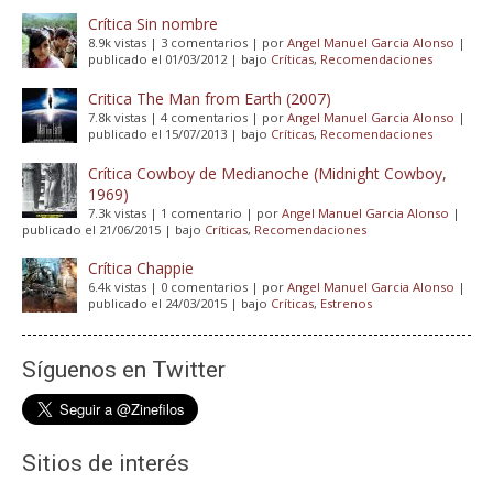
Crítica Sin nombre
8.9k vistas
|
3 comentarios
|
por
Angel Manuel Garcia Alonso
|
publicado el 01/03/2012
|
bajo
Críticas
,
Recomendaciones
Critica The Man from Earth (2007)
7.8k vistas
|
4 comentarios
|
por
Angel Manuel Garcia Alonso
|
publicado el 15/07/2013
|
bajo
Críticas
,
Recomendaciones
Crítica Cowboy de Medianoche (Midnight Cowboy,
1969)
7.3k vistas
|
1 comentario
|
por
Angel Manuel Garcia Alonso
|
publicado el 21/06/2015
|
bajo
Críticas
,
Recomendaciones
Crítica Chappie
6.4k vistas
|
0 comentarios
|
por
Angel Manuel Garcia Alonso
|
publicado el 24/03/2015
|
bajo
Críticas
,
Estrenos
Síguenos en Twitter
Sitios de interés