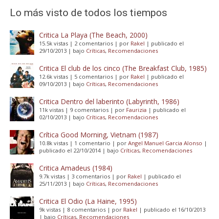
Lo más visto de todos los tiempos
Critica La Playa (The Beach, 2000)
15.5k vistas
|
2 comentarios
|
por
Rakel
|
publicado el
29/10/2013
|
bajo
Críticas
,
Recomendaciones
Critica El club de los cinco (The Breakfast Club, 1985)
12.6k vistas
|
5 comentarios
|
por
Rakel
|
publicado el
09/10/2013
|
bajo
Críticas
,
Recomendaciones
Critica Dentro del laberinto (Labyrinth, 1986)
11k vistas
|
9 comentarios
|
por
Faurizia
|
publicado el
02/10/2013
|
bajo
Críticas
,
Recomendaciones
Crítica Good Morning, Vietnam (1987)
10.8k vistas
|
1 comentario
|
por
Angel Manuel Garcia Alonso
|
publicado el 22/10/2014
|
bajo
Críticas
,
Recomendaciones
Critica Amadeus (1984)
9.7k vistas
|
3 comentarios
|
por
Rakel
|
publicado el
25/11/2013
|
bajo
Críticas
,
Recomendaciones
Critica El Odio (La Haine, 1995)
9k vistas
|
8 comentarios
|
por
Rakel
|
publicado el 16/10/2013
|
bajo
Críticas
,
Recomendaciones