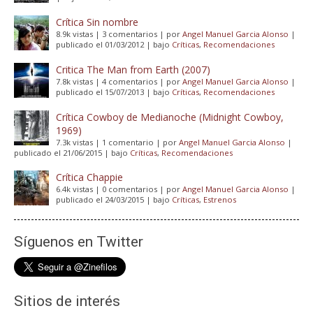
Crítica Sin nombre
8.9k vistas
|
3 comentarios
|
por
Angel Manuel Garcia Alonso
|
publicado el 01/03/2012
|
bajo
Críticas
,
Recomendaciones
Critica The Man from Earth (2007)
7.8k vistas
|
4 comentarios
|
por
Angel Manuel Garcia Alonso
|
publicado el 15/07/2013
|
bajo
Críticas
,
Recomendaciones
Crítica Cowboy de Medianoche (Midnight Cowboy,
1969)
7.3k vistas
|
1 comentario
|
por
Angel Manuel Garcia Alonso
|
publicado el 21/06/2015
|
bajo
Críticas
,
Recomendaciones
Crítica Chappie
6.4k vistas
|
0 comentarios
|
por
Angel Manuel Garcia Alonso
|
publicado el 24/03/2015
|
bajo
Críticas
,
Estrenos
Síguenos en Twitter
Sitios de interés