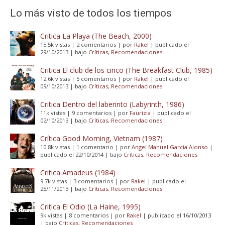
Lo más visto de todos los tiempos
Critica La Playa (The Beach, 2000)
15.5k vistas
|
2 comentarios
|
por
Rakel
|
publicado el
29/10/2013
|
bajo
Críticas
,
Recomendaciones
Critica El club de los cinco (The Breakfast Club, 1985)
12.6k vistas
|
5 comentarios
|
por
Rakel
|
publicado el
09/10/2013
|
bajo
Críticas
,
Recomendaciones
Critica Dentro del laberinto (Labyrinth, 1986)
11k vistas
|
9 comentarios
|
por
Faurizia
|
publicado el
02/10/2013
|
bajo
Críticas
,
Recomendaciones
Crítica Good Morning, Vietnam (1987)
10.8k vistas
|
1 comentario
|
por
Angel Manuel Garcia Alonso
|
publicado el 22/10/2014
|
bajo
Críticas
,
Recomendaciones
Critica Amadeus (1984)
9.7k vistas
|
3 comentarios
|
por
Rakel
|
publicado el
25/11/2013
|
bajo
Críticas
,
Recomendaciones
Critica El Odio (La Haine, 1995)
9k vistas
|
8 comentarios
|
por
Rakel
|
publicado el 16/10/2013
|
bajo
Críticas
,
Recomendaciones