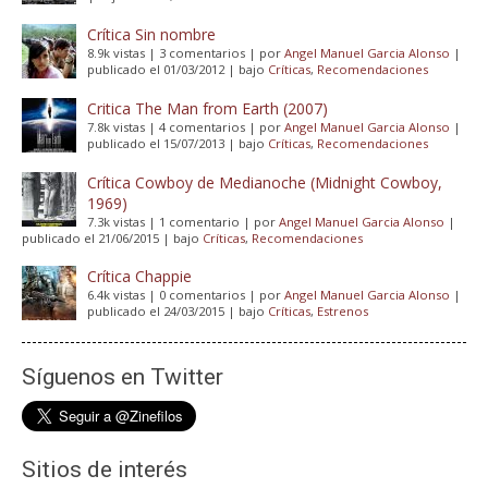
Crítica Sin nombre
8.9k vistas
|
3 comentarios
|
por
Angel Manuel Garcia Alonso
|
publicado el 01/03/2012
|
bajo
Críticas
,
Recomendaciones
Critica The Man from Earth (2007)
7.8k vistas
|
4 comentarios
|
por
Angel Manuel Garcia Alonso
|
publicado el 15/07/2013
|
bajo
Críticas
,
Recomendaciones
Crítica Cowboy de Medianoche (Midnight Cowboy,
1969)
7.3k vistas
|
1 comentario
|
por
Angel Manuel Garcia Alonso
|
publicado el 21/06/2015
|
bajo
Críticas
,
Recomendaciones
Crítica Chappie
6.4k vistas
|
0 comentarios
|
por
Angel Manuel Garcia Alonso
|
publicado el 24/03/2015
|
bajo
Críticas
,
Estrenos
Síguenos en Twitter
Sitios de interés