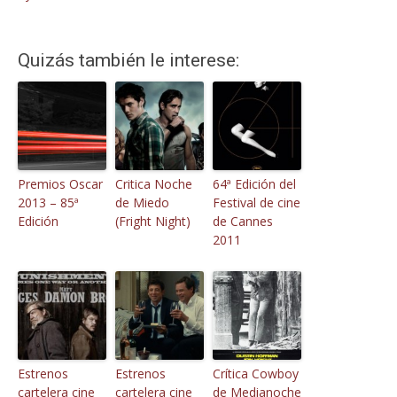
Quizás también le interese:
Premios Oscar
Critica Noche
64ª Edición del
2013 – 85ª
de Miedo
Festival de cine
Edición
(Fright Night)
de Cannes
2011
Estrenos
Estrenos
Crítica Cowboy
cartelera cine
cartelera cine
de Medianoche