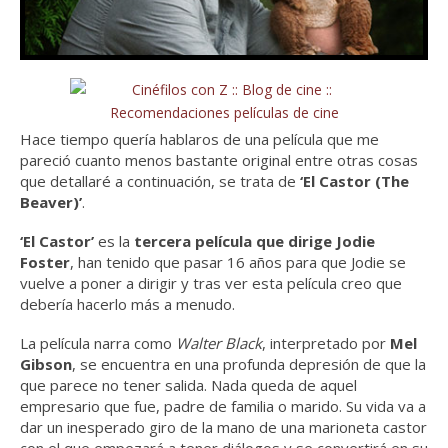
Hace tiempo quería hablaros de una película que me
pareció cuanto menos bastante original entre otras cosas
que detallaré a continuación, se trata de
‘El Castor (The
Beaver)’
.
‘El Castor’
es la
tercera película que dirige
Jodie
Foster
, han tenido que pasar 16 años para que Jodie se
vuelve a poner a dirigir y tras ver esta película creo que
debería hacerlo más a menudo.
La película narra como
Walter Black
, interpretado por
Mel
Gibson
, se encuentra en una profunda depresión de que la
que parece no tener salida. Nada queda de aquel
empresario que fue, padre de familia o marido. Su vida va a
dar un inesperado giro de la mano de una marioneta castor
con el que empezará a tener diálogos y se convertirá en su