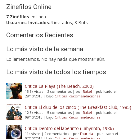
Zinefilos Online
7 Zinéfilos
en línea.
Usuarios:
Invitados:
4 invitados, 3 Bots
Comentarios Recientes
Lo más visto de la semana
Lo lamentamos. No hay nada que mostrar aún.
Lo más visto de todos los tiempos
Critica La Playa (The Beach, 2000)
15.5k vistas
|
2 comentarios
|
por
Rakel
|
publicado el
29/10/2013
|
bajo
Críticas
,
Recomendaciones
Critica El club de los cinco (The Breakfast Club, 1985)
12.6k vistas
|
5 comentarios
|
por
Rakel
|
publicado el
09/10/2013
|
bajo
Críticas
,
Recomendaciones
Critica Dentro del laberinto (Labyrinth, 1986)
11k vistas
|
9 comentarios
|
por
Faurizia
|
publicado el
02/10/2013
|
bajo
Críticas
,
Recomendaciones