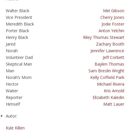
Walter Black
Mel Gibson
Vice President
Cherry Jones
Meredith Black
Jodie Foster
Porter Black
Anton Yelchin
Henry Black
Riley Thomas Stewart
Jared
Zachary Booth
Norah
Jennifer Lawrence
Volunteer Dad
Jeff Corbett
Skeptical Man
Baylen Thomas
Man
Sam Breslin Wright
Norah’s Mom
Kelly Coffield Park
Hector
Michael Rivera
Waiter
Kris Arnold
Reporter
Elizabeth Kaledin
Himself
Matt Lauer
Autor:
Kyle Killen