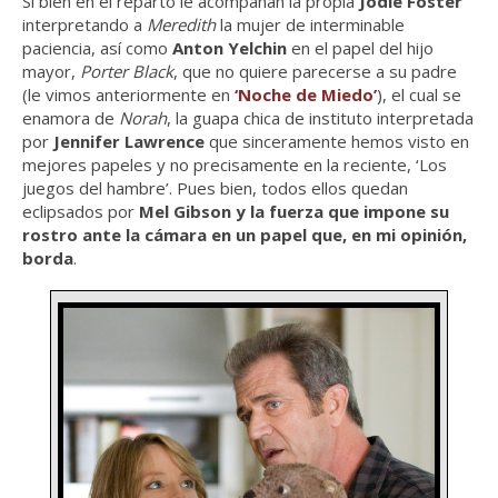
Si bien en el reparto le acompañan la propia
Jodie Foster
interpretando a
Meredith
la mujer de interminable
paciencia, así como
Anton Yelchin
en el papel del hijo
mayor,
Porter Black
, que no quiere parecerse a su padre
(le vimos anteriormente en
‘Noche de Miedo’
), el cual se
enamora de
Norah
, la guapa chica de instituto interpretada
por
Jennifer Lawrence
que sinceramente hemos visto en
mejores papeles y no precisamente en la reciente, ‘Los
juegos del hambre’. Pues bien, todos ellos quedan
eclipsados por
Mel Gibson y la fuerza que impone su
rostro ante la cámara en un papel que, en mi opinión,
borda
.