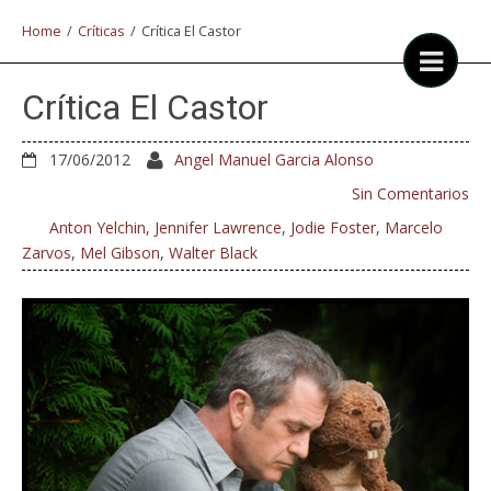
Home
/
Críticas
/
Crítica El Castor
Crítica El Castor
17/06/2012
Angel Manuel Garcia Alonso
Sin Comentarios
Anton Yelchin
,
Jennifer Lawrence
,
Jodie Foster
,
Marcelo
Zarvos
,
Mel Gibson
,
Walter Black