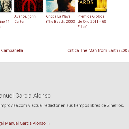
Avance, ‘John
Critica La Playa
Premios Globos
cine 11
Carter’
(The Beach, 2000)
de Oro 2011 – 68
de
Edición
e Campanella
Critica The Man from Earth (200
anuel Garcia Alonso
improvisa.com y actual redactor en sus tiempos libres de Zinefilos.
ngel Manuel Garcia Alonso
→