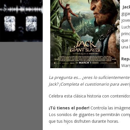
Jac
giga
jove
Luch
prin
que 
una 
Rep
Wars
La pregunta es… ¿eres lo suficientemente 
Jack? ¡Completa el cuestionario para averi
Celebra esta clásica historia con contenid
¡Tú tienes el poder!
Controla las imágenes
Los sonidos de gigantes te permitirán co
que tus hijos disfruten durante horas.