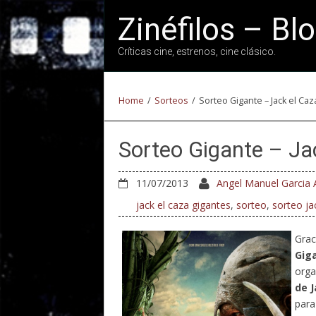
Zinéfilos – Bl
Críticas cine, estrenos, cine clásico.
Home
/
Sorteos
/
Sorteo Gigante – Jack el C
Sorteo Gigante – J
11/07/2013
Angel Manuel Garcia 
jack el caza gigantes
,
sorteo
,
sorteo ja
Grac
Gig
org
de J
para