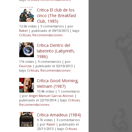
Critica El club de los
cinco (The Breakfast
Club, 1985)
12.6k vistas
|
5 comentarios
|
por
Rakel
|
publicado el 09/10/2013
|
bajo
Críticas
,
Recomendaciones
Critica Dentro del
laberinto (Labyrinth,
1986)
11k vistas
|
9 comentarios
|
por
Faurizia
|
publicado el 02/10/2013
|
bajo
Críticas
,
Recomendaciones
Crítica Good Morning,
Vietnam (1987)
10.8k vistas
|
1 comentario
|
por
Angel Manuel Garcia Alonso
|
publicado el 22/10/2014
|
bajo
Críticas
,
Recomendaciones
Critica Amadeus (1984)
9.7k vistas
|
3 comentarios
|
por
Rakel
|
publicado el
25/11/2013
|
bajo
Críticas
,