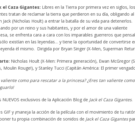
k el Caza Gigantes:
Libres en la Tierra por primera vez en siglos, lo
ntes tratan de reclamar la tierra que perdieron en su día, obligando al
n Jack (Nicholas Hoult) a entrar la batalla de su vida para detenerlos.
ando por un reino y sus habitantes, y por el amor de una valiente
cesa, se enfrenta cara a cara con los imparables guerreros que pens
sólo existían en las leyendas… y tiene la oportunidad de convertirse e
leyenda él mismo. Dirigida por Bryan Singer (X-Men, Superman Retur
arto:
Nicholas Hoult (X-Men: Primera generación), Ewan McGregor (S
, Moulin Rouge!), y Stanley Tucci (Capitán América: El primer vengado
valiente como para rescatar a la princesa? ¿Eres tan valiente como
guarlo!
os NUEVOS exclusivos de la Aplicación Blog de
Jack el Caza Gigantes
.
 GIF y ¡maneja la acción de la película con el movimiento de tu ratón
mponer tu propia combinación de sonidos de
Jack el Caza Gigantes
pa