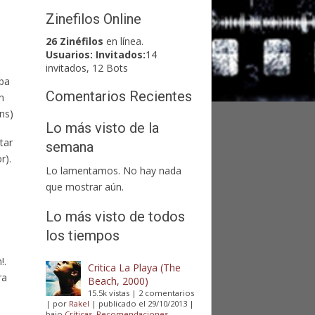
s
Zinefilos Online
26 Zinéfilos
en línea.
Usuarios:
Invitados:
14
invitados, 12 Bots
aba
Comentarios Recientes
n
ns)
Lo más visto de la
tar
semana
r).
Lo lamentamos. No hay nada
que mostrar aún.
Lo más visto de todos
los tiempos
!.
Critica La Playa (The
ra
Beach, 2000)
15.5k vistas
|
2 comentarios
|
por
Rakel
|
publicado el 29/10/2013
|
bajo
Críticas
,
Recomendaciones