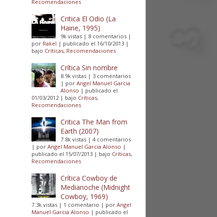
Recomendaciones
Critica El Odio (La
Haine, 1995)
9k vistas
|
8 comentarios
|
por
Rakel
|
publicado el 16/10/2013
|
bajo
Críticas
,
Recomendaciones
Crítica Sin nombre
8.9k vistas
|
3 comentarios
|
por
Angel Manuel Garcia
Alonso
|
publicado el
01/03/2012
|
bajo
Críticas
,
Recomendaciones
Critica The Man from
Earth (2007)
7.8k vistas
|
4 comentarios
|
por
Angel Manuel Garcia Alonso
|
publicado el 15/07/2013
|
bajo
Críticas
,
Recomendaciones
Crítica Cowboy de
Medianoche (Midnight
Cowboy, 1969)
7.3k vistas
|
1 comentario
|
por
Angel
Manuel Garcia Alonso
|
publicado el