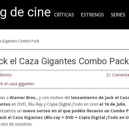
og de cine
CRÍTICAS
ESTRENOS
SERIES
aza Gigantes Combo Pack
ack el Caza Gigantes Combo Pack
Alonso
21 Comenta
ck el caza gigantes
ias a
Warner Bros.
, y con motivo del
lanzamiento de
Jack el Caz
antes
en DVD, Blu-Ray y Copia Digital ¡Todo en Uno!
el 16 de Julio
,
anizamos un
nuevo sorteo en el que
podéis llevaros un
Combo P
ack el Caza Gigantes
(Blu-ray + DVD + Copia Digital ¡Todo en U
 uno de vosotros.