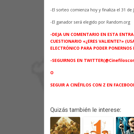
-El sorteo comienza hoy y finaliza el 31 de J
-El ganador será elegido por Random.org
-DEJA UN COMENTARIO EN ESTA ENTRA
CUESTIONARIO «¿ERES VALIENTE?» (US
ELECTRÓNICO PARA PODER PONERNOS
-SEGUIRNOS EN
TWITTER
(@Cinefilosco
O
SEGUIR A
CINÉFILOS CON Z EN FACEBOO
Quizás también le interese: