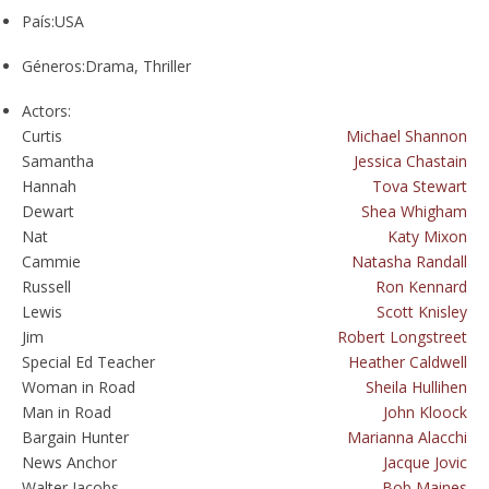
País:
USA
Géneros:
Drama, Thriller
Actors:
Curtis
Michael Shannon
Samantha
Jessica Chastain
Hannah
Tova Stewart
Dewart
Shea Whigham
Nat
Katy Mixon
Cammie
Natasha Randall
Russell
Ron Kennard
Lewis
Scott Knisley
Jim
Robert Longstreet
Special Ed Teacher
Heather Caldwell
Woman in Road
Sheila Hullihen
Man in Road
John Kloock
Bargain Hunter
Marianna Alacchi
News Anchor
Jacque Jovic
Walter Jacobs
Bob Maines