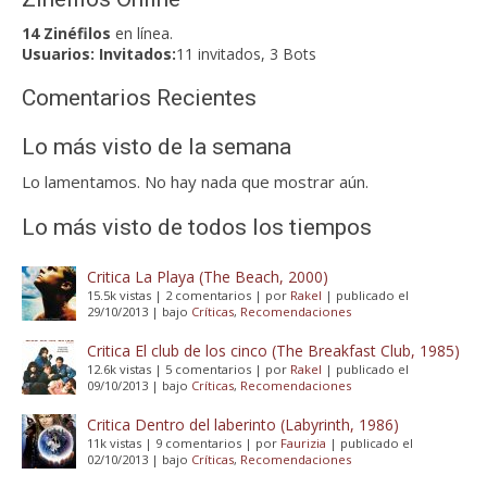
14 Zinéfilos
en línea.
Usuarios:
Invitados:
11 invitados, 3 Bots
Comentarios Recientes
Lo más visto de la semana
Lo lamentamos. No hay nada que mostrar aún.
Lo más visto de todos los tiempos
Critica La Playa (The Beach, 2000)
15.5k vistas
|
2 comentarios
|
por
Rakel
|
publicado el
29/10/2013
|
bajo
Críticas
,
Recomendaciones
Critica El club de los cinco (The Breakfast Club, 1985)
12.6k vistas
|
5 comentarios
|
por
Rakel
|
publicado el
09/10/2013
|
bajo
Críticas
,
Recomendaciones
Critica Dentro del laberinto (Labyrinth, 1986)
11k vistas
|
9 comentarios
|
por
Faurizia
|
publicado el
02/10/2013
|
bajo
Críticas
,
Recomendaciones