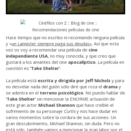
Hace tiempo que no escribo ni recomiendo ninguna película
y «
un Lannister siempre paga sus deudas»
. Así que esta
vez os voy a recomendar una película de
cine
independiente USA
, no muy conocida, y que creo que
gustará a los amantes del cine
apocalíptico
. La película en
cuestión es
‘Take Shelter’
.
La película está
escrita y dirigida por Jeff Nichols
y para
no desvelar nada del guión sólo diré que roza el
drama
y
se adentra en el
terreno psicológico
. No puedo hablar de
‘Take Shelter’
sin mencionar la ENORME actuación de
este gran actor
Michael Shannon
que hace creíble el
sufrimiento de su personaje
Curtis
y nos hace dudar en
varios momentos sobre la cordura de sus acciones. Un
gran descubrimiento, Michael Shannon, sin duda. Pero no
está sólo, también vamos a mencionar la gran labor por el