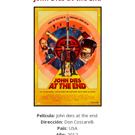
Película:
John dies at the end.
Dirección:
Don Coscarelli.
País:
USA.
Año:
2012.