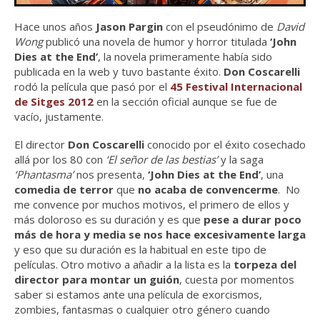
Hace unos años
Jason Pargin
con el pseudónimo de
David
Wong
publicó una novela de humor y horror titulada
‘John
Dies at the End’
, la novela primeramente había sido
publicada en la web y tuvo bastante éxito.
Don Coscarelli
rodó la película que pasó por el
45 Festival Internacional
de Sitges 2012
en la sección oficial aunque se fue de
vacío, justamente.
El director
Don Coscarelli
conocido por el éxito cosechado
allá por los 80 con
‘El señor de las bestias’
y la saga
‘Phantasma’
nos presenta,
‘John Dies at the End’
, una
comedia de terror
que
no acaba de convencerme
. No
me convence por muchos motivos, el primero de ellos y
más doloroso es su duración y es que
pese a durar poco
más de hora y media se nos hace excesivamente larga
y eso que su duración es la habitual en este tipo de
películas. Otro motivo a añadir a la lista es la
torpeza del
director para montar un guión
, cuesta por momentos
saber si estamos ante una película de exorcismos,
zombies, fantasmas o cualquier otro género cuando