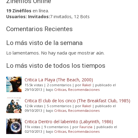
Zinefilos Online
19 Zinéfilos
en línea.
Usuarios:
Invitados:
7 invitados, 12 Bots
Comentarios Recientes
Lo más visto de la semana
Lo lamentamos. No hay nada que mostrar aún.
Lo más visto de todos los tiempos
Critica La Playa (The Beach, 2000)
15.5k vistas
|
2 comentarios
|
por
Rakel
|
publicado el
29/10/2013
|
bajo
Críticas
,
Recomendaciones
Critica El club de los cinco (The Breakfast Club, 1985)
12.6k vistas
|
5 comentarios
|
por
Rakel
|
publicado el
09/10/2013
|
bajo
Críticas
,
Recomendaciones
Critica Dentro del laberinto (Labyrinth, 1986)
11k vistas
|
9 comentarios
|
por
Faurizia
|
publicado el
02/10/2013
|
bajo
Críticas
,
Recomendaciones