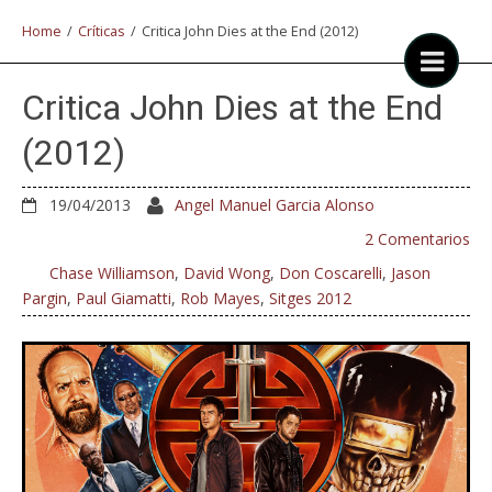
Home
/
Críticas
/
Critica John Dies at the End (2012)
Critica John Dies at the End
(2012)
19/04/2013
Angel Manuel Garcia Alonso
2 Comentarios
Chase Williamson
,
David Wong
,
Don Coscarelli
,
Jason
Pargin
,
Paul Giamatti
,
Rob Mayes
,
Sitges 2012