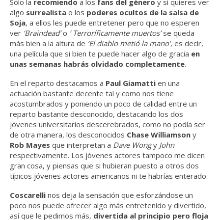
Sólo la
recomiendo
a los
fans del género
y si quieres ver
algo
surrealista
o los
poderes ocultos de la salsa de
Soja
, a ellos les puede entretener pero que no esperen
ver
‘Braindead’
o
‘ Terroríficamente muertos’
se queda
más bien a la altura de
‘El diablo metió la mano’
, es decir,
una película que si bien te puede hacer algo de gracia
en
unas semanas habrás olvidado completamente
.
En el reparto destacamos a
Paul Giamatti
en una
actuación bastante decente tal y como nos tiene
acostumbrados y poniendo un poco de calidad entre un
reparto bastante desconocido, destacando los dos
jóvenes universitarios descerebrados, como no podía ser
de otra manera, los desconocidos
Chase Williamson
y
Rob Mayes
que interpretan a
Dave Wong
y
John
respectivamente. Los jóvenes actores tampoco me dicen
gran cosa, y piensas que si hubieran puesto a otros dos
típicos jóvenes actores americanos ni te habrías enterado.
Coscarelli
nos deja la sensación que esforzándose un
poco nos puede ofrecer algo más entretenido y divertido,
así que le pedimos más,
divertida al principio pero floja