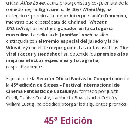
crítica.
Alice Lowe
, actriz protagonista y co-guionista de la
comedia negra
Sightseers
, de
Ben Wheatley
, ha
obtenido el premio a la
mejor interpretación femenina
,
mientras que el psicópata de
Chained
,
Vincent
D’Onofrio
, ha resultado
ganador en la categoría
masculina
. La película de
Jennifer Lynch
ha sido
distinguida con el
Premio especial del jurado
y la de
Wheatley
con el de
mejor guión
. Las cintas asiáticas
The
Viral Factor
y
Headshot
han obtenido los
premios a los
mejores efectos especiales y fotografía
,
respectivamente.
El jurado de la
Sección Oficial Fantàstic Competición
de
la
45ª edición de Sitges – Festival Internacional de
Cinema Fantàstic de Catalunya
, formado por Judith
Colell, Denise Crosby, Lamberto Bava, Nacho Cerdà y
William Lustig, ha decidido otorgar los siguientes premios:
45ª Edición