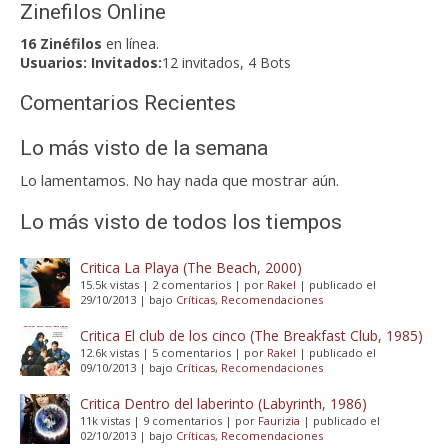
Zinefilos Online
16 Zinéfilos
en línea.
Usuarios:
Invitados:
12 invitados, 4 Bots
Comentarios Recientes
Lo más visto de la semana
Lo lamentamos. No hay nada que mostrar aún.
Lo más visto de todos los tiempos
Critica La Playa (The Beach, 2000)
15.5k vistas
|
2 comentarios
|
por
Rakel
|
publicado el
29/10/2013
|
bajo
Críticas
,
Recomendaciones
Critica El club de los cinco (The Breakfast Club, 1985)
12.6k vistas
|
5 comentarios
|
por
Rakel
|
publicado el
09/10/2013
|
bajo
Críticas
,
Recomendaciones
Critica Dentro del laberinto (Labyrinth, 1986)
11k vistas
|
9 comentarios
|
por
Faurizia
|
publicado el
02/10/2013
|
bajo
Críticas
,
Recomendaciones