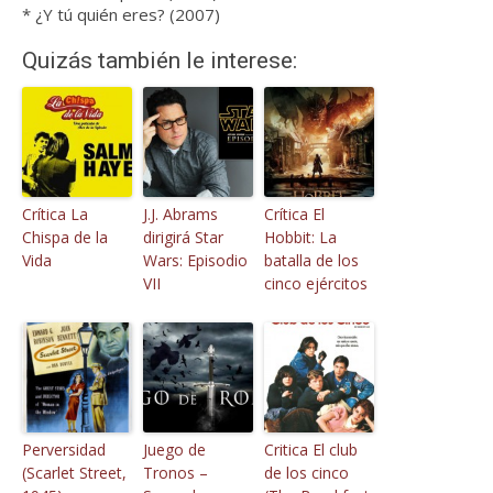
* ¿Y tú quién eres? (2007)
Quizás también le interese:
Crítica La
J.J. Abrams
Crítica El
Chispa de la
dirigirá Star
Hobbit: La
Vida
Wars: Episodio
batalla de los
VII
cinco ejércitos
Perversidad
Juego de
Critica El club
(Scarlet Street,
Tronos –
de los cinco