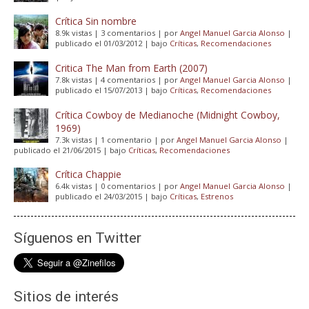
Crítica Sin nombre
8.9k vistas
|
3 comentarios
|
por
Angel Manuel Garcia Alonso
|
publicado el 01/03/2012
|
bajo
Críticas
,
Recomendaciones
Critica The Man from Earth (2007)
7.8k vistas
|
4 comentarios
|
por
Angel Manuel Garcia Alonso
|
publicado el 15/07/2013
|
bajo
Críticas
,
Recomendaciones
Crítica Cowboy de Medianoche (Midnight Cowboy,
1969)
7.3k vistas
|
1 comentario
|
por
Angel Manuel Garcia Alonso
|
publicado el 21/06/2015
|
bajo
Críticas
,
Recomendaciones
Crítica Chappie
6.4k vistas
|
0 comentarios
|
por
Angel Manuel Garcia Alonso
|
publicado el 24/03/2015
|
bajo
Críticas
,
Estrenos
Síguenos en Twitter
Sitios de interés