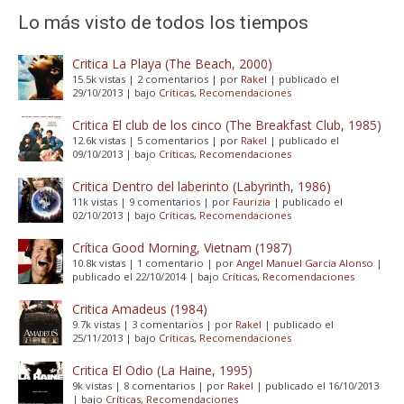
Lo más visto de todos los tiempos
Critica La Playa (The Beach, 2000)
15.5k vistas
|
2 comentarios
|
por
Rakel
|
publicado el
29/10/2013
|
bajo
Críticas
,
Recomendaciones
Critica El club de los cinco (The Breakfast Club, 1985)
12.6k vistas
|
5 comentarios
|
por
Rakel
|
publicado el
09/10/2013
|
bajo
Críticas
,
Recomendaciones
Critica Dentro del laberinto (Labyrinth, 1986)
11k vistas
|
9 comentarios
|
por
Faurizia
|
publicado el
02/10/2013
|
bajo
Críticas
,
Recomendaciones
Crítica Good Morning, Vietnam (1987)
10.8k vistas
|
1 comentario
|
por
Angel Manuel Garcia Alonso
|
publicado el 22/10/2014
|
bajo
Críticas
,
Recomendaciones
Critica Amadeus (1984)
9.7k vistas
|
3 comentarios
|
por
Rakel
|
publicado el
25/11/2013
|
bajo
Críticas
,
Recomendaciones
Critica El Odio (La Haine, 1995)
9k vistas
|
8 comentarios
|
por
Rakel
|
publicado el 16/10/2013
|
bajo
Críticas
,
Recomendaciones