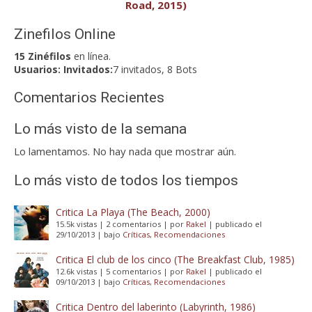
Road, 2015)
Zinefilos Online
15 Zinéfilos
en línea.
Usuarios:
Invitados:
7 invitados, 8 Bots
Comentarios Recientes
Lo más visto de la semana
Lo lamentamos. No hay nada que mostrar aún.
Lo más visto de todos los tiempos
Critica La Playa (The Beach, 2000)
15.5k vistas
|
2 comentarios
|
por
Rakel
|
publicado el
29/10/2013
|
bajo
Críticas
,
Recomendaciones
Critica El club de los cinco (The Breakfast Club, 1985)
12.6k vistas
|
5 comentarios
|
por
Rakel
|
publicado el
09/10/2013
|
bajo
Críticas
,
Recomendaciones
Critica Dentro del laberinto (Labyrinth, 1986)