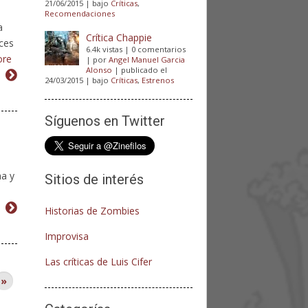
21/06/2015
|
bajo
Críticas
,
Recomendaciones
a
Crítica Chappie
ices
6.4k vistas
|
0 comentarios
ore
|
por
Angel Manuel Garcia
Alonso
|
publicado el
24/03/2015
|
bajo
Críticas
,
Estrenos
Síguenos en Twitter
ma y
Sitios de interés
Historias de Zombies
Improvisa
Las críticas de Luis Cifer
»