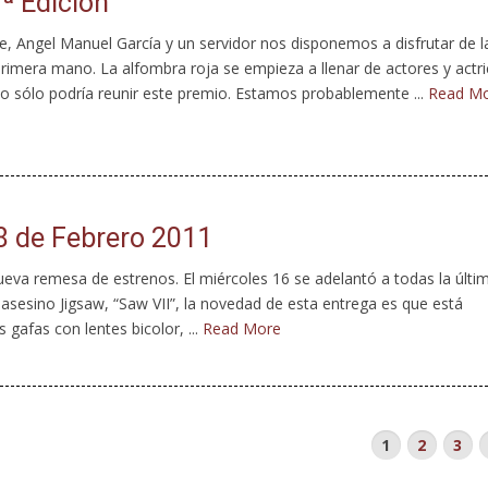
ª Edición
, Angel Manuel García y un servidor nos disponemos a disfrutar de l
rimera mano. La alfombra roja se empieza a llenar de actores y actr
o sólo podría reunir este premio. Estamos probablemente ...
Read M
18 de Febrero 2011
eva remesa de estrenos. El miércoles 16 se adelantó a todas la últi
l asesino Jigsaw, “Saw VII”, la novedad de esta entrega es que está
gafas con lentes bicolor, ...
Read More
1
2
3