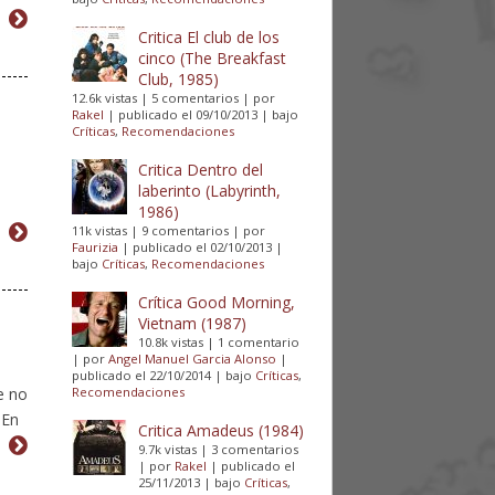
Critica El club de los
cinco (The Breakfast
Club, 1985)
12.6k vistas
|
5 comentarios
|
por
Rakel
|
publicado el 09/10/2013
|
bajo
Críticas
,
Recomendaciones
Critica Dentro del
laberinto (Labyrinth,
1986)
11k vistas
|
9 comentarios
|
por
Faurizia
|
publicado el 02/10/2013
|
bajo
Críticas
,
Recomendaciones
Crítica Good Morning,
Vietnam (1987)
10.8k vistas
|
1 comentario
|
por
Angel Manuel Garcia Alonso
|
publicado el 22/10/2014
|
bajo
Críticas
,
e no
Recomendaciones
 En
Critica Amadeus (1984)
9.7k vistas
|
3 comentarios
|
por
Rakel
|
publicado el
25/11/2013
|
bajo
Críticas
,