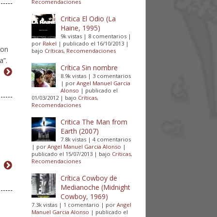
Recomendaciones
Critica El Odio (La
Haine, 1995)
9k vistas
|
8 comentarios
|
por
Rakel
|
publicado el 16/10/2013
|
con
bajo
Críticas
,
Recomendaciones
a”.
Crítica Sin nombre
8.9k vistas
|
3 comentarios
|
por
Angel Manuel Garcia
Alonso
|
publicado el
01/03/2012
|
bajo
Críticas
,
Recomendaciones
Critica The Man from
Earth (2007)
7.8k vistas
|
4 comentarios
|
por
Angel Manuel Garcia Alonso
|
publicado el 15/07/2013
|
bajo
Críticas
,
Recomendaciones
Crítica Cowboy de
Medianoche (Midnight
Cowboy, 1969)
7.3k vistas
|
1 comentario
|
por
Angel
Manuel Garcia Alonso
|
publicado el