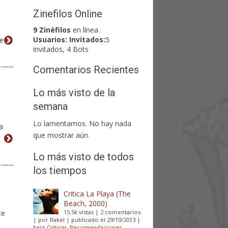
Zinefilos Online
9 Zinéfilos
en línea.
Usuarios:
Invitados:
5
e
invitados, 4 Bots
Comentarios Recientes
Lo más visto de la
semana
Lo lamentamos. No hay nada
a
que mostrar aún.
Lo más visto de todos
los tiempos
Critica La Playa (The
Beach, 2000)
ce
15.5k vistas
|
2 comentarios
|
por
Rakel
|
publicado el 29/10/2013
|
bajo
Críticas
,
Recomendaciones