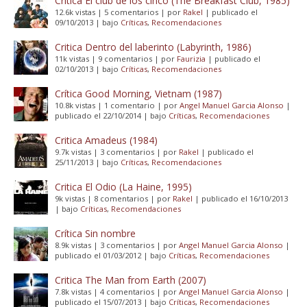
Critica El club de los cinco (The Breakfast Club, 1985)
12.6k vistas
|
5 comentarios
|
por
Rakel
|
publicado el
09/10/2013
|
bajo
Críticas
,
Recomendaciones
Critica Dentro del laberinto (Labyrinth, 1986)
11k vistas
|
9 comentarios
|
por
Faurizia
|
publicado el
02/10/2013
|
bajo
Críticas
,
Recomendaciones
Crítica Good Morning, Vietnam (1987)
10.8k vistas
|
1 comentario
|
por
Angel Manuel Garcia Alonso
|
publicado el 22/10/2014
|
bajo
Críticas
,
Recomendaciones
Critica Amadeus (1984)
9.7k vistas
|
3 comentarios
|
por
Rakel
|
publicado el
25/11/2013
|
bajo
Críticas
,
Recomendaciones
Critica El Odio (La Haine, 1995)
9k vistas
|
8 comentarios
|
por
Rakel
|
publicado el 16/10/2013
|
bajo
Críticas
,
Recomendaciones
Crítica Sin nombre
8.9k vistas
|
3 comentarios
|
por
Angel Manuel Garcia Alonso
|
publicado el 01/03/2012
|
bajo
Críticas
,
Recomendaciones
Critica The Man from Earth (2007)
7.8k vistas
|
4 comentarios
|
por
Angel Manuel Garcia Alonso
|
publicado el 15/07/2013
|
bajo
Críticas
,
Recomendaciones