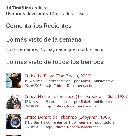
14 Zinéfilos
en línea.
Usuarios:
Invitados:
12 invitados, 2 Bots
Comentarios Recientes
Lo más visto de la semana
Lo lamentamos. No hay nada que mostrar aún.
Lo más visto de todos los tiempos
Critica La Playa (The Beach, 2000)
15.5k vistas
|
2 comentarios
|
por
Rakel
|
publicado el
29/10/2013
|
bajo
Críticas
,
Recomendaciones
Critica El club de los cinco (The Breakfast Club, 1985)
12.6k vistas
|
5 comentarios
|
por
Rakel
|
publicado el
09/10/2013
|
bajo
Críticas
,
Recomendaciones
Critica Dentro del laberinto (Labyrinth, 1986)
11k vistas
|
9 comentarios
|
por
Faurizia
|
publicado el
02/10/2013
|
bajo
Críticas
,
Recomendaciones