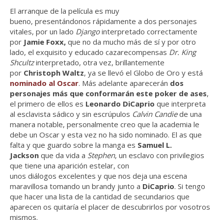
El arranque de la película es muy
bueno, presentándonos rápidamente a dos personajes
vitales, por un lado
Django
interpretado correctamente
por
Jamie Foxx,
que no da mucho más de sí y por otro
lado, el exquisito y educado cazarecompensas
Dr. King
Shcultz
interpretado, otra vez, brillantemente
por
Christoph Waltz
, ya se llevó el Globo de Oro y está
nominado al Oscar
.
Más adelante aparecerán
dos
personajes más que conformarán este poker de ases
,
el primero de ellos es
Leonardo DiCaprio
que interpreta
al esclavista sádico y sin escrúpulos
Calvin Candie
de una
manera notable, personalmente creo que la academia le
debe un Oscar y esta vez no ha sido nominado. El as que
falta y que guardo sobre la manga es
Samuel L.
Jackson
que da vida a
Stephen
, un esclavo con privilegios
que tiene una aparición estelar, con
unos diálogos excelentes y que nos deja una escena
maravillosa tomando un brandy junto a
DiCaprio
. Si tengo
que hacer una lista de la cantidad de secundarios que
aparecen os quitaría el placer de descubrirlos por vosotros
mismos.