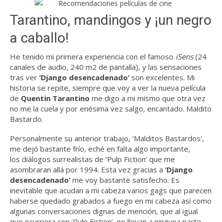
Tarantino, mandingos y ¡un negro
a caballo!
He tenido mi primera experiencia con el famoso
iSens
(24
canales de audio, 240 m2 de pantalla), y las sensaciones
tras ver
‘Django desencadenado’
son excelentes. Mi
historia se repite, siempre que voy a ver la nueva película
de
Quentin Tarantino
me digo a mi mismo que otra vez
no me la cuela y por enésima vez salgo, encantado. Maldito
Bastardo.
Personalmente su anterior trabajo, ‘Malditos Bastardos’,
me dejó bastante frío, eché en falta algo importante,
los diálogos surrealistas de ‘Pulp Fiction’ que me
asombraran allá por 1994. Esta vez gracias a
‘Django
desencadenado’
me voy bastante satisfecho. Es
inevitable que acudan a mi cabeza varios gags que parecen
haberse quedado grabados a fuego en mi cabeza así como
algunas conversaciones dignas de mención, que al igual
que ocurriera con ‘Pulp Fiction’, no llevan a ninguna parte,