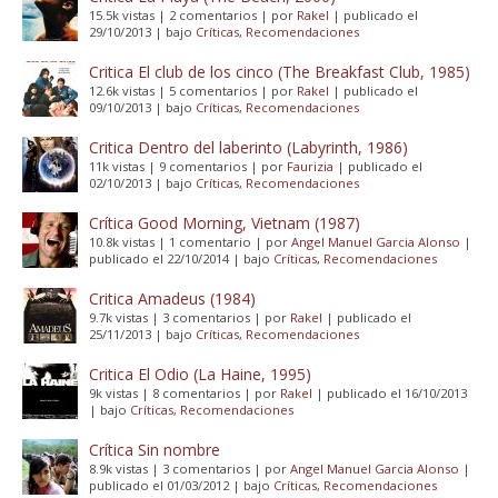
15.5k vistas
|
2 comentarios
|
por
Rakel
|
publicado el
29/10/2013
|
bajo
Críticas
,
Recomendaciones
Critica El club de los cinco (The Breakfast Club, 1985)
12.6k vistas
|
5 comentarios
|
por
Rakel
|
publicado el
09/10/2013
|
bajo
Críticas
,
Recomendaciones
Critica Dentro del laberinto (Labyrinth, 1986)
11k vistas
|
9 comentarios
|
por
Faurizia
|
publicado el
02/10/2013
|
bajo
Críticas
,
Recomendaciones
Crítica Good Morning, Vietnam (1987)
10.8k vistas
|
1 comentario
|
por
Angel Manuel Garcia Alonso
|
publicado el 22/10/2014
|
bajo
Críticas
,
Recomendaciones
Critica Amadeus (1984)
9.7k vistas
|
3 comentarios
|
por
Rakel
|
publicado el
25/11/2013
|
bajo
Críticas
,
Recomendaciones
Critica El Odio (La Haine, 1995)
9k vistas
|
8 comentarios
|
por
Rakel
|
publicado el 16/10/2013
|
bajo
Críticas
,
Recomendaciones
Crítica Sin nombre
8.9k vistas
|
3 comentarios
|
por
Angel Manuel Garcia Alonso
|
publicado el 01/03/2012
|
bajo
Críticas
,
Recomendaciones