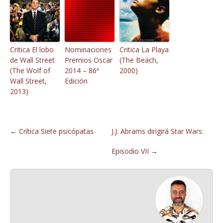
Critica El lobo
Nominaciones
Critica La Playa
de Wall Street
Premios Oscar
(The Beach,
(The Wolf of
2014 – 86ª
2000)
Wall Street,
Edición
2013)
←
Crítica Siete psicópatas
J.J. Abrams dirigirá Star Wars:
Episodio VII
→