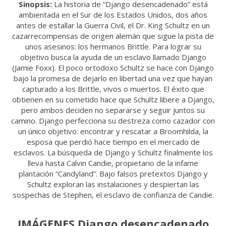
Sinopsis:
La historia de “Django desencadenado” está
ambientada en el Sur de los Estados Unidos, dos años
antes de estallar la Guerra Civil, el Dr. King Schultz en un
cazarrecompensas de origen alemán que sigue la pista de
unos asesinos: los hermanos Brittle. Para lograr su
objetivo busca la ayuda de un esclavo llamado Django
(Jamie Foxx). El poco ortodoxo Schultz se hace con Django
bajo la promesa de dejarlo en libertad una vez que hayan
capturado a los Brittle, vivos o muertos. El éxito que
obtienen en su cometido hace que Schultz libere a Django,
pero ambos deciden no separarse y seguir juntos su
camino. Django perfecciona su destreza como cazador con
un único objetivo: encontrar y rescatar a Broomhilda, la
esposa que perdió hace tiempo en el mercado de
esclavos. La búsqueda de Django y Schultz finalmente los
lleva hasta Calvin Candie, propietario de la infame
plantación “Candyland”. Bajo falsos pretextos Django y
Schultz exploran las instalaciones y despiertan las
sospechas de Stephen, el esclavo de confianza de Candie.
IMÁGENES Django desencadenado