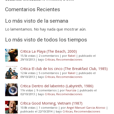
Comentarios Recientes
Lo más visto de la semana
Lo lamentamos. No hay nada que mostrar aún.
Lo más visto de todos los tiempos
Critica La Playa (The Beach, 2000)
15.5k vistas
|
2 comentarios
|
por
Rakel
|
publicado el
29/10/2013
|
bajo
Críticas
,
Recomendaciones
Critica El club de los cinco (The Breakfast Club, 1985)
12.6k vistas
|
5 comentarios
|
por
Rakel
|
publicado el
09/10/2013
|
bajo
Críticas
,
Recomendaciones
Critica Dentro del laberinto (Labyrinth, 1986)
11k vistas
|
9 comentarios
|
por
Faurizia
|
publicado el
02/10/2013
|
bajo
Críticas
,
Recomendaciones
Crítica Good Morning, Vietnam (1987)
10.8k vistas
|
1 comentario
|
por
Angel Manuel Garcia Alonso
|
publicado el 22/10/2014
|
bajo
Críticas
,
Recomendaciones