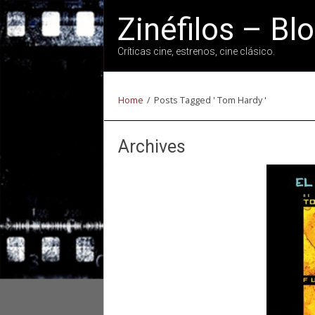
Zinéfilos – Bl
Críticas cine, estrenos, cine clásico.
Home
/
Posts Tagged ' Tom Hardy '
Archives