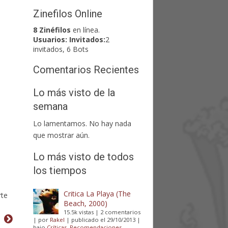
Zinefilos Online
8 Zinéfilos
en línea.
Usuarios:
Invitados:
2
invitados, 6 Bots
Comentarios Recientes
Lo más visto de la
semana
Lo lamentamos. No hay nada
que mostrar aún.
Lo más visto de todos
los tiempos
Critica La Playa (The
rte
Beach, 2000)
15.5k vistas
|
2 comentarios
|
por
Rakel
|
publicado el 29/10/2013
|
bajo
Críticas
,
Recomendaciones