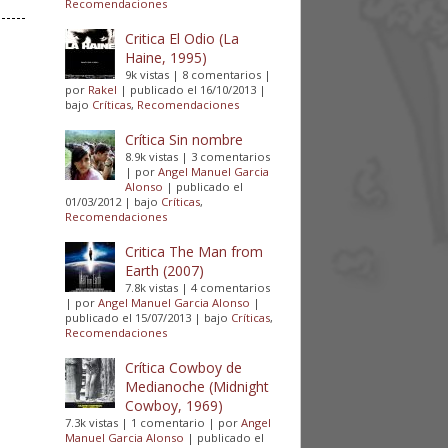
Recomendaciones
Critica El Odio (La
Haine, 1995)
9k vistas
|
8 comentarios
|
por
Rakel
|
publicado el 16/10/2013
|
bajo
Críticas
,
Recomendaciones
Crítica Sin nombre
8.9k vistas
|
3 comentarios
|
por
Angel Manuel Garcia
Alonso
|
publicado el
01/03/2012
|
bajo
Críticas
,
Recomendaciones
Critica The Man from
Earth (2007)
7.8k vistas
|
4 comentarios
|
por
Angel Manuel Garcia Alonso
|
publicado el 15/07/2013
|
bajo
Críticas
,
Recomendaciones
Crítica Cowboy de
Medianoche (Midnight
Cowboy, 1969)
7.3k vistas
|
1 comentario
|
por
Angel
Manuel Garcia Alonso
|
publicado el