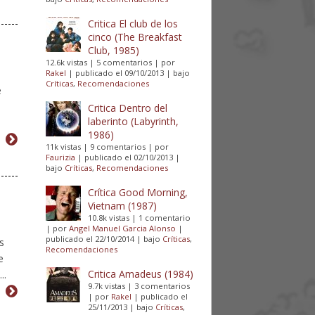
Critica El club de los
cinco (The Breakfast
Club, 1985)
12.6k vistas
|
5 comentarios
|
por
Rakel
|
publicado el 09/10/2013
|
bajo
Críticas
,
Recomendaciones
e
o
Critica Dentro del
laberinto (Labyrinth,
1986)
11k vistas
|
9 comentarios
|
por
Faurizia
|
publicado el 02/10/2013
|
bajo
Críticas
,
Recomendaciones
Crítica Good Morning,
Vietnam (1987)
10.8k vistas
|
1 comentario
|
por
Angel Manuel Garcia Alonso
|
publicado el 22/10/2014
|
bajo
Críticas
,
s
Recomendaciones
e
Critica Amadeus (1984)
..
9.7k vistas
|
3 comentarios
|
por
Rakel
|
publicado el
25/11/2013
|
bajo
Críticas
,