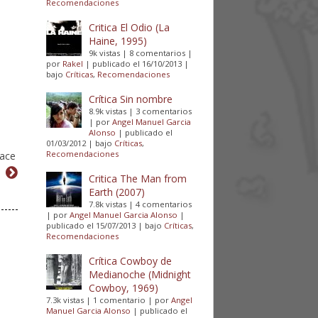
Recomendaciones
Critica El Odio (La
Haine, 1995)
9k vistas
|
8 comentarios
|
por
Rakel
|
publicado el 16/10/2013
|
bajo
Críticas
,
Recomendaciones
Crítica Sin nombre
8.9k vistas
|
3 comentarios
|
por
Angel Manuel Garcia
Alonso
|
publicado el
01/03/2012
|
bajo
Críticas
,
Recomendaciones
hace
Critica The Man from
Earth (2007)
7.8k vistas
|
4 comentarios
|
por
Angel Manuel Garcia Alonso
|
publicado el 15/07/2013
|
bajo
Críticas
,
Recomendaciones
Crítica Cowboy de
Medianoche (Midnight
Cowboy, 1969)
7.3k vistas
|
1 comentario
|
por
Angel
Manuel Garcia Alonso
|
publicado el