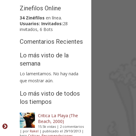
Zinefilos Online
34 Zinéfilos
en línea.
Usuarios:
Invitados:
28
invitados, 6 Bots
Comentarios Recientes
Lo más visto de la
semana
Lo lamentamos. No hay nada
que mostrar aún.
Lo más visto de todos
los tiempos
Critica La Playa (The
Beach, 2000)
15.5k vistas
|
2 comentarios
|
por
Rakel
|
publicado el 29/10/2013
|
bajo
Críticas
,
Recomendaciones