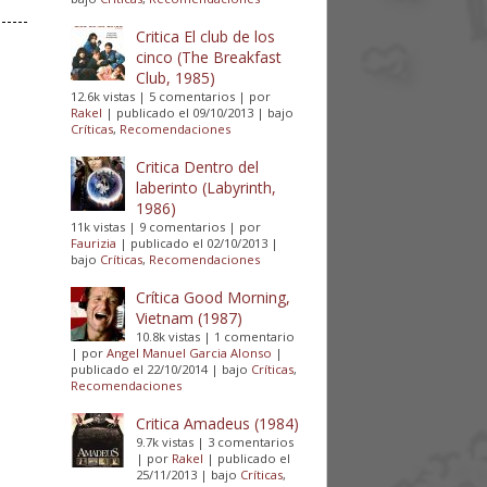
Critica El club de los
cinco (The Breakfast
Club, 1985)
12.6k vistas
|
5 comentarios
|
por
Rakel
|
publicado el 09/10/2013
|
bajo
Críticas
,
Recomendaciones
Critica Dentro del
laberinto (Labyrinth,
1986)
11k vistas
|
9 comentarios
|
por
Faurizia
|
publicado el 02/10/2013
|
bajo
Críticas
,
Recomendaciones
Crítica Good Morning,
Vietnam (1987)
10.8k vistas
|
1 comentario
|
por
Angel Manuel Garcia Alonso
|
publicado el 22/10/2014
|
bajo
Críticas
,
Recomendaciones
Critica Amadeus (1984)
9.7k vistas
|
3 comentarios
|
por
Rakel
|
publicado el
25/11/2013
|
bajo
Críticas
,