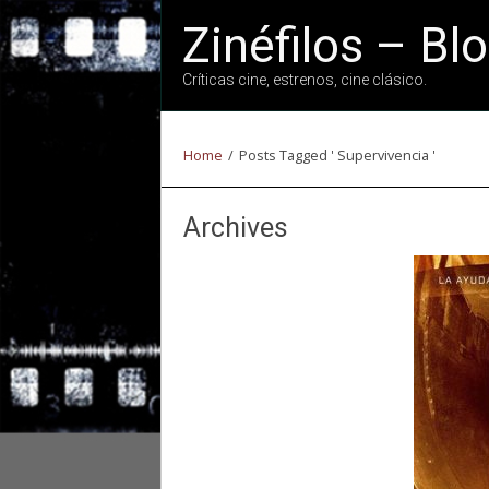
Zinéfilos – Bl
Críticas cine, estrenos, cine clásico.
Home
/
Posts Tagged ' Supervivencia '
Archives