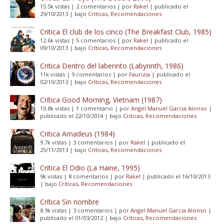
15.5k vistas
|
2 comentarios
|
por
Rakel
|
publicado el
29/10/2013
|
bajo
Críticas
,
Recomendaciones
Critica El club de los cinco (The Breakfast Club, 1985)
12.6k vistas
|
5 comentarios
|
por
Rakel
|
publicado el
09/10/2013
|
bajo
Críticas
,
Recomendaciones
Critica Dentro del laberinto (Labyrinth, 1986)
11k vistas
|
9 comentarios
|
por
Faurizia
|
publicado el
02/10/2013
|
bajo
Críticas
,
Recomendaciones
Crítica Good Morning, Vietnam (1987)
10.8k vistas
|
1 comentario
|
por
Angel Manuel Garcia Alonso
|
publicado el 22/10/2014
|
bajo
Críticas
,
Recomendaciones
Critica Amadeus (1984)
9.7k vistas
|
3 comentarios
|
por
Rakel
|
publicado el
25/11/2013
|
bajo
Críticas
,
Recomendaciones
Critica El Odio (La Haine, 1995)
9k vistas
|
8 comentarios
|
por
Rakel
|
publicado el 16/10/2013
|
bajo
Críticas
,
Recomendaciones
Crítica Sin nombre
8.9k vistas
|
3 comentarios
|
por
Angel Manuel Garcia Alonso
|
publicado el 01/03/2012
|
bajo
Críticas
,
Recomendaciones