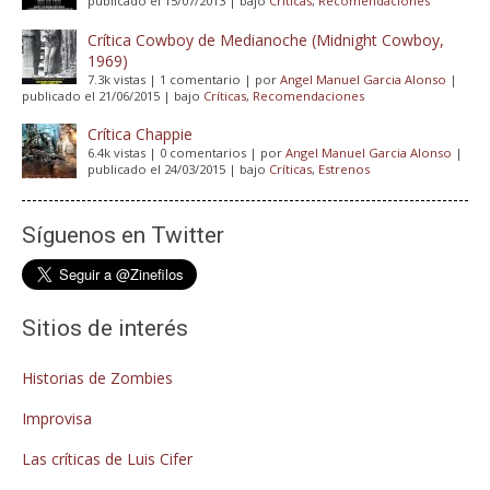
publicado el 15/07/2013
|
bajo
Críticas
,
Recomendaciones
Crítica Cowboy de Medianoche (Midnight Cowboy,
1969)
7.3k vistas
|
1 comentario
|
por
Angel Manuel Garcia Alonso
|
publicado el 21/06/2015
|
bajo
Críticas
,
Recomendaciones
Crítica Chappie
6.4k vistas
|
0 comentarios
|
por
Angel Manuel Garcia Alonso
|
publicado el 24/03/2015
|
bajo
Críticas
,
Estrenos
Síguenos en Twitter
Sitios de interés
Historias de Zombies
Improvisa
Las críticas de Luis Cifer