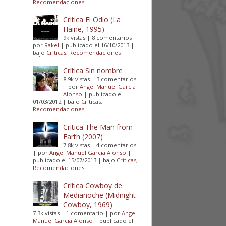
Recomendaciones
Critica El Odio (La
Haine, 1995)
9k vistas
|
8 comentarios
|
por
Rakel
|
publicado el 16/10/2013
|
bajo
Críticas
,
Recomendaciones
Crítica Sin nombre
8.9k vistas
|
3 comentarios
|
por
Angel Manuel Garcia
Alonso
|
publicado el
01/03/2012
|
bajo
Críticas
,
Recomendaciones
Critica The Man from
Earth (2007)
7.8k vistas
|
4 comentarios
|
por
Angel Manuel Garcia Alonso
|
publicado el 15/07/2013
|
bajo
Críticas
,
Recomendaciones
Crítica Cowboy de
Medianoche (Midnight
Cowboy, 1969)
7.3k vistas
|
1 comentario
|
por
Angel
Manuel Garcia Alonso
|
publicado el