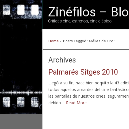
Zinéfilos – Bl
Críticas cine, estrenos, cine clásico.
Home
/
Posts Tagged ' Méliès de Oro '
Archives
Palmarés Sitges 2010
Llegó a su fin, hace bien poquito la 43 edi
todos aquellos amantes del cine fantástic
las pantallas de nuestros cines, segurame
debido ...
Read More