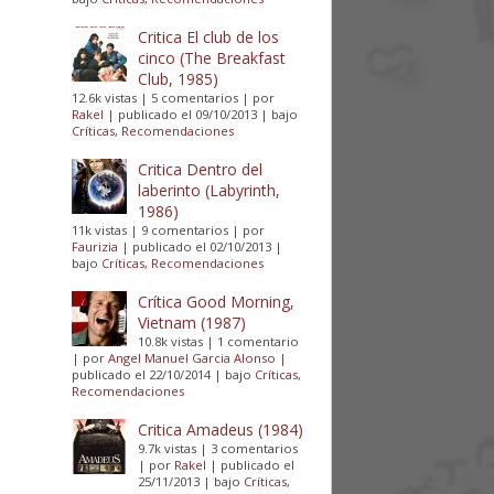
Critica El club de los
cinco (The Breakfast
Club, 1985)
12.6k vistas
|
5 comentarios
|
por
Rakel
|
publicado el 09/10/2013
|
bajo
Críticas
,
Recomendaciones
Critica Dentro del
laberinto (Labyrinth,
1986)
11k vistas
|
9 comentarios
|
por
Faurizia
|
publicado el 02/10/2013
|
bajo
Críticas
,
Recomendaciones
Crítica Good Morning,
Vietnam (1987)
10.8k vistas
|
1 comentario
|
por
Angel Manuel Garcia Alonso
|
publicado el 22/10/2014
|
bajo
Críticas
,
Recomendaciones
Critica Amadeus (1984)
9.7k vistas
|
3 comentarios
|
por
Rakel
|
publicado el
25/11/2013
|
bajo
Críticas
,