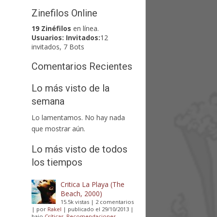
Zinefilos Online
19 Zinéfilos
en línea.
Usuarios:
Invitados:
12
invitados, 7 Bots
Comentarios Recientes
Lo más visto de la
semana
Lo lamentamos. No hay nada
que mostrar aún.
Lo más visto de todos
los tiempos
Critica La Playa (The
Beach, 2000)
15.5k vistas
|
2 comentarios
|
por
Rakel
|
publicado el 29/10/2013
|
bajo
Críticas
,
Recomendaciones