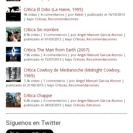
Critica El Odio (La Haine, 1995)
9k vistas
|
8 comentarios
|
por
Rakel
|
publicado el 16/10/2013
|
bajo
Críticas
,
Recomendaciones
Crítica Sin nombre
8.9k vistas
|
3 comentarios
|
por
Angel Manuel Garcia Alonso
|
publicado el 01/03/2012
|
bajo
Críticas
,
Recomendaciones
Critica The Man from Earth (2007)
7.8k vistas
|
4 comentarios
|
por
Angel Manuel Garcia Alonso
|
publicado el 15/07/2013
|
bajo
Críticas
,
Recomendaciones
Crítica Cowboy de Medianoche (Midnight Cowboy,
1969)
7.3k vistas
|
1 comentario
|
por
Angel Manuel Garcia Alonso
|
publicado el 21/06/2015
|
bajo
Críticas
,
Recomendaciones
Crítica Chappie
6.4k vistas
|
0 comentarios
|
por
Angel Manuel Garcia Alonso
|
publicado el 24/03/2015
|
bajo
Críticas
,
Estrenos
Síguenos en Twitter