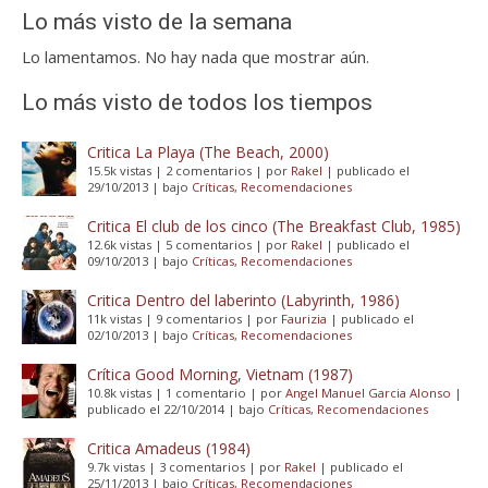
Lo más visto de la semana
Lo lamentamos. No hay nada que mostrar aún.
Lo más visto de todos los tiempos
Critica La Playa (The Beach, 2000)
15.5k vistas
|
2 comentarios
|
por
Rakel
|
publicado el
29/10/2013
|
bajo
Críticas
,
Recomendaciones
Critica El club de los cinco (The Breakfast Club, 1985)
12.6k vistas
|
5 comentarios
|
por
Rakel
|
publicado el
09/10/2013
|
bajo
Críticas
,
Recomendaciones
Critica Dentro del laberinto (Labyrinth, 1986)
11k vistas
|
9 comentarios
|
por
Faurizia
|
publicado el
02/10/2013
|
bajo
Críticas
,
Recomendaciones
Crítica Good Morning, Vietnam (1987)
10.8k vistas
|
1 comentario
|
por
Angel Manuel Garcia Alonso
|
publicado el 22/10/2014
|
bajo
Críticas
,
Recomendaciones
Critica Amadeus (1984)
9.7k vistas
|
3 comentarios
|
por
Rakel
|
publicado el
25/11/2013
|
bajo
Críticas
,
Recomendaciones