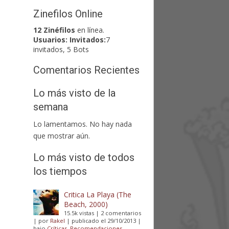
Zinefilos Online
12 Zinéfilos
en línea.
Usuarios:
Invitados:
7
invitados, 5 Bots
Comentarios Recientes
Lo más visto de la
semana
Lo lamentamos. No hay nada
que mostrar aún.
Lo más visto de todos
los tiempos
Critica La Playa (The
Beach, 2000)
15.5k vistas
|
2 comentarios
|
por
Rakel
|
publicado el 29/10/2013
|
bajo
Críticas
,
Recomendaciones