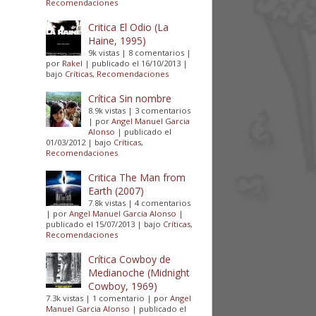
Recomendaciones
Critica El Odio (La
Haine, 1995)
9k vistas
|
8 comentarios
|
por
Rakel
|
publicado el 16/10/2013
|
bajo
Críticas
,
Recomendaciones
Crítica Sin nombre
8.9k vistas
|
3 comentarios
|
por
Angel Manuel Garcia
Alonso
|
publicado el
01/03/2012
|
bajo
Críticas
,
Recomendaciones
Critica The Man from
Earth (2007)
7.8k vistas
|
4 comentarios
|
por
Angel Manuel Garcia Alonso
|
publicado el 15/07/2013
|
bajo
Críticas
,
Recomendaciones
Crítica Cowboy de
Medianoche (Midnight
Cowboy, 1969)
7.3k vistas
|
1 comentario
|
por
Angel
Manuel Garcia Alonso
|
publicado el