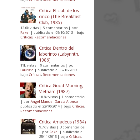
Critica El club de los
cinco (The Breakfast
Club, 1985)
12.6k vistas
|
5 comentarios
|
por
Rakel
|
publicado el 09/10/2013
|
bajo
Críticas
,
Recomendaciones
Critica Dentro del
laberinto (Labyrinth,
1986)
11k vistas
|
9 comentarios
|
por
Faurizia
|
publicado el 02/10/2013
|
bajo
Críticas
,
Recomendaciones
Crítica Good Morning,
Vietnam (1987)
10.8k vistas
|
1 comentario
|
por
Angel Manuel Garcia Alonso
|
publicado el 22/10/2014
|
bajo
Críticas
,
Recomendaciones
Critica Amadeus (1984)
9.7k vistas
|
3 comentarios
|
por
Rakel
|
publicado el
25/11/2013
|
bajo
Críticas
,