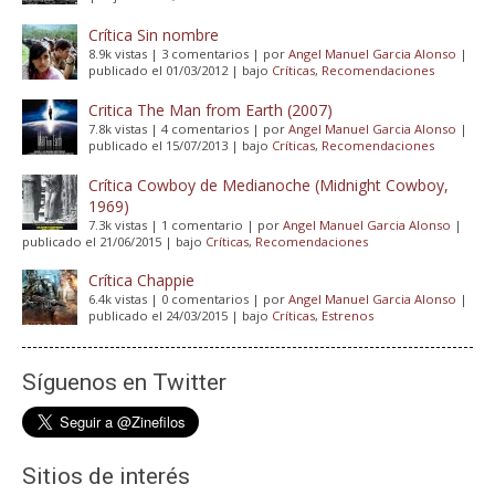
Crítica Sin nombre
8.9k vistas
|
3 comentarios
|
por
Angel Manuel Garcia Alonso
|
publicado el 01/03/2012
|
bajo
Críticas
,
Recomendaciones
Critica The Man from Earth (2007)
7.8k vistas
|
4 comentarios
|
por
Angel Manuel Garcia Alonso
|
publicado el 15/07/2013
|
bajo
Críticas
,
Recomendaciones
Crítica Cowboy de Medianoche (Midnight Cowboy,
1969)
7.3k vistas
|
1 comentario
|
por
Angel Manuel Garcia Alonso
|
publicado el 21/06/2015
|
bajo
Críticas
,
Recomendaciones
Crítica Chappie
6.4k vistas
|
0 comentarios
|
por
Angel Manuel Garcia Alonso
|
publicado el 24/03/2015
|
bajo
Críticas
,
Estrenos
Síguenos en Twitter
Sitios de interés