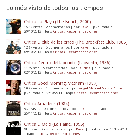
Lo más visto de todos los tiempos
Critica La Playa (The Beach, 2000)
15.5k vistas
|
2 comentarios
|
por
Rakel
|
publicado el
29/10/2013
|
bajo
Críticas
,
Recomendaciones
Critica El club de los cinco (The Breakfast Club, 1985)
12.6k vistas
|
5 comentarios
|
por
Rakel
|
publicado el
09/10/2013
|
bajo
Críticas
,
Recomendaciones
Critica Dentro del laberinto (Labyrinth, 1986)
11k vistas
|
9 comentarios
|
por
Faurizia
|
publicado el
02/10/2013
|
bajo
Críticas
,
Recomendaciones
Crítica Good Morning, Vietnam (1987)
10.8k vistas
|
1 comentario
|
por
Angel Manuel Garcia Alonso
|
publicado el 22/10/2014
|
bajo
Críticas
,
Recomendaciones
Critica Amadeus (1984)
9.7k vistas
|
3 comentarios
|
por
Rakel
|
publicado el
25/11/2013
|
bajo
Críticas
,
Recomendaciones
Critica El Odio (La Haine, 1995)
9k vistas
|
8 comentarios
|
por
Rakel
|
publicado el 16/10/2013
|
bajo
Críticas
,
Recomendaciones