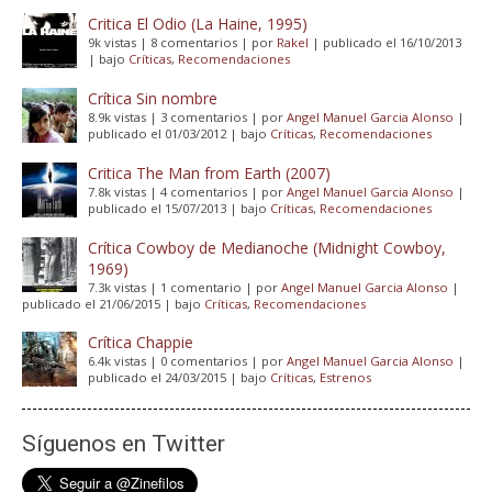
Critica El Odio (La Haine, 1995)
9k vistas
|
8 comentarios
|
por
Rakel
|
publicado el 16/10/2013
|
bajo
Críticas
,
Recomendaciones
Crítica Sin nombre
8.9k vistas
|
3 comentarios
|
por
Angel Manuel Garcia Alonso
|
publicado el 01/03/2012
|
bajo
Críticas
,
Recomendaciones
Critica The Man from Earth (2007)
7.8k vistas
|
4 comentarios
|
por
Angel Manuel Garcia Alonso
|
publicado el 15/07/2013
|
bajo
Críticas
,
Recomendaciones
Crítica Cowboy de Medianoche (Midnight Cowboy,
1969)
7.3k vistas
|
1 comentario
|
por
Angel Manuel Garcia Alonso
|
publicado el 21/06/2015
|
bajo
Críticas
,
Recomendaciones
Crítica Chappie
6.4k vistas
|
0 comentarios
|
por
Angel Manuel Garcia Alonso
|
publicado el 24/03/2015
|
bajo
Críticas
,
Estrenos
Síguenos en Twitter