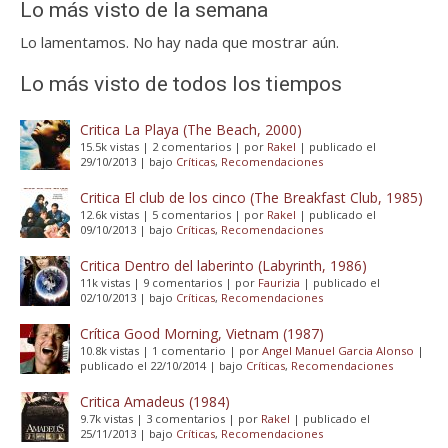
Lo más visto de la semana
Lo lamentamos. No hay nada que mostrar aún.
Lo más visto de todos los tiempos
Critica La Playa (The Beach, 2000)
15.5k vistas
|
2 comentarios
|
por
Rakel
|
publicado el
29/10/2013
|
bajo
Críticas
,
Recomendaciones
Critica El club de los cinco (The Breakfast Club, 1985)
12.6k vistas
|
5 comentarios
|
por
Rakel
|
publicado el
09/10/2013
|
bajo
Críticas
,
Recomendaciones
Critica Dentro del laberinto (Labyrinth, 1986)
11k vistas
|
9 comentarios
|
por
Faurizia
|
publicado el
02/10/2013
|
bajo
Críticas
,
Recomendaciones
Crítica Good Morning, Vietnam (1987)
10.8k vistas
|
1 comentario
|
por
Angel Manuel Garcia Alonso
|
publicado el 22/10/2014
|
bajo
Críticas
,
Recomendaciones
Critica Amadeus (1984)
9.7k vistas
|
3 comentarios
|
por
Rakel
|
publicado el
25/11/2013
|
bajo
Críticas
,
Recomendaciones