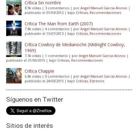
Crítica Sin nombre
8.9k vistas
|
3 comentarios
|
por
Angel Manuel Garcia Alonso
|
publicado el 01/03/2012
|
bajo
Críticas
,
Recomendaciones
Critica The Man from Earth (2007)
7.8k vistas
|
4 comentarios
|
por
Angel Manuel Garcia Alonso
|
publicado el 15/07/2013
|
bajo
Críticas
,
Recomendaciones
Crítica Cowboy de Medianoche (Midnight Cowboy,
1969)
7.3k vistas
|
1 comentario
|
por
Angel Manuel Garcia Alonso
|
publicado el 21/06/2015
|
bajo
Críticas
,
Recomendaciones
Crítica Chappie
6.4k vistas
|
0 comentarios
|
por
Angel Manuel Garcia Alonso
|
publicado el 24/03/2015
|
bajo
Críticas
,
Estrenos
Síguenos en Twitter
Sitios de interés