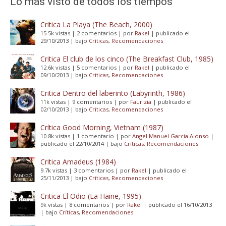
Lo más visto de todos los tiempos
Critica La Playa (The Beach, 2000)
15.5k vistas
|
2 comentarios
|
por
Rakel
|
publicado el
29/10/2013
|
bajo
Críticas
,
Recomendaciones
Critica El club de los cinco (The Breakfast Club, 1985)
12.6k vistas
|
5 comentarios
|
por
Rakel
|
publicado el
09/10/2013
|
bajo
Críticas
,
Recomendaciones
Critica Dentro del laberinto (Labyrinth, 1986)
11k vistas
|
9 comentarios
|
por
Faurizia
|
publicado el
02/10/2013
|
bajo
Críticas
,
Recomendaciones
Crítica Good Morning, Vietnam (1987)
10.8k vistas
|
1 comentario
|
por
Angel Manuel Garcia Alonso
|
publicado el 22/10/2014
|
bajo
Críticas
,
Recomendaciones
Critica Amadeus (1984)
9.7k vistas
|
3 comentarios
|
por
Rakel
|
publicado el
25/11/2013
|
bajo
Críticas
,
Recomendaciones
Critica El Odio (La Haine, 1995)
9k vistas
|
8 comentarios
|
por
Rakel
|
publicado el 16/10/2013
|
bajo
Críticas
,
Recomendaciones