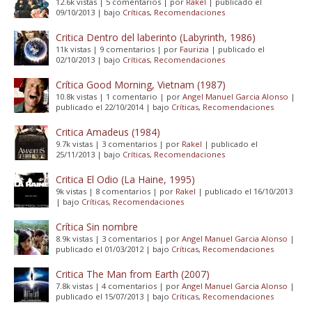
12.6k vistas
|
5 comentarios
|
por
Rakel
|
publicado el
09/10/2013
|
bajo
Críticas
,
Recomendaciones
Critica Dentro del laberinto (Labyrinth, 1986)
11k vistas
|
9 comentarios
|
por
Faurizia
|
publicado el
02/10/2013
|
bajo
Críticas
,
Recomendaciones
Crítica Good Morning, Vietnam (1987)
10.8k vistas
|
1 comentario
|
por
Angel Manuel Garcia Alonso
|
publicado el 22/10/2014
|
bajo
Críticas
,
Recomendaciones
Critica Amadeus (1984)
9.7k vistas
|
3 comentarios
|
por
Rakel
|
publicado el
25/11/2013
|
bajo
Críticas
,
Recomendaciones
Critica El Odio (La Haine, 1995)
9k vistas
|
8 comentarios
|
por
Rakel
|
publicado el 16/10/2013
|
bajo
Críticas
,
Recomendaciones
Crítica Sin nombre
8.9k vistas
|
3 comentarios
|
por
Angel Manuel Garcia Alonso
|
publicado el 01/03/2012
|
bajo
Críticas
,
Recomendaciones
Critica The Man from Earth (2007)
7.8k vistas
|
4 comentarios
|
por
Angel Manuel Garcia Alonso
|
publicado el 15/07/2013
|
bajo
Críticas
,
Recomendaciones