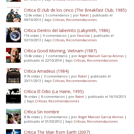
Critica El club de los cinco (The Breakfast Club, 1985)
12.6k vistas
|
5 comentarios
|
por
Rakel
|
publicado el
09/10/2013
|
bajo
Críticas
,
Recomendaciones
Critica Dentro del laberinto (Labyrinth, 1986)
11k vistas
|
9 comentarios
|
por
Faurizia
|
publicado el
02/10/2013
|
bajo
Críticas
,
Recomendaciones
Crítica Good Morning, Vietnam (1987)
10.8k vistas
|
1 comentario
|
por
Angel Manuel Garcia Alonso
|
publicado el 22/10/2014
|
bajo
Críticas
,
Recomendaciones
Critica Amadeus (1984)
9.7k vistas
|
3 comentarios
|
por
Rakel
|
publicado el
25/11/2013
|
bajo
Críticas
,
Recomendaciones
Critica El Odio (La Haine, 1995)
9k vistas
|
8 comentarios
|
por
Rakel
|
publicado el 16/10/2013
|
bajo
Críticas
,
Recomendaciones
Crítica Sin nombre
8.9k vistas
|
3 comentarios
|
por
Angel Manuel Garcia Alonso
|
publicado el 01/03/2012
|
bajo
Críticas
,
Recomendaciones
Critica The Man from Earth (2007)