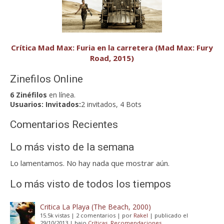
Crítica Mad Max: Furia en la carretera (Mad Max: Fury
Road, 2015)
Zinefilos Online
6 Zinéfilos
en línea.
Usuarios:
Invitados:
2 invitados, 4 Bots
Comentarios Recientes
Lo más visto de la semana
Lo lamentamos. No hay nada que mostrar aún.
Lo más visto de todos los tiempos
Critica La Playa (The Beach, 2000)
15.5k vistas
|
2 comentarios
|
por
Rakel
|
publicado el
29/10/2013
|
bajo
Críticas
,
Recomendaciones