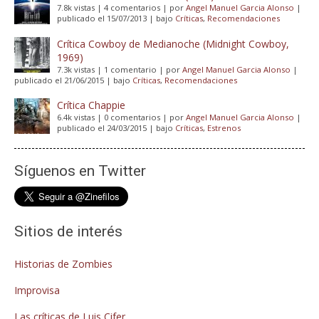
7.8k vistas
|
4 comentarios
|
por
Angel Manuel Garcia Alonso
|
publicado el 15/07/2013
|
bajo
Críticas
,
Recomendaciones
Crítica Cowboy de Medianoche (Midnight Cowboy,
1969)
7.3k vistas
|
1 comentario
|
por
Angel Manuel Garcia Alonso
|
publicado el 21/06/2015
|
bajo
Críticas
,
Recomendaciones
Crítica Chappie
6.4k vistas
|
0 comentarios
|
por
Angel Manuel Garcia Alonso
|
publicado el 24/03/2015
|
bajo
Críticas
,
Estrenos
Síguenos en Twitter
Sitios de interés
Historias de Zombies
Improvisa
Las críticas de Luis Cifer