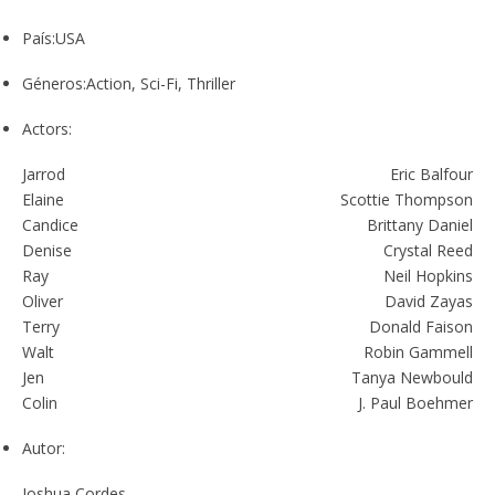
País:
USA
Géneros:
Action, Sci-Fi, Thriller
Actors:
Jarrod
Eric Balfour
Elaine
Scottie Thompson
Candice
Brittany Daniel
Denise
Crystal Reed
Ray
Neil Hopkins
Oliver
David Zayas
Terry
Donald Faison
Walt
Robin Gammell
Jen
Tanya Newbould
Colin
J. Paul Boehmer
Autor:
Joshua Cordes