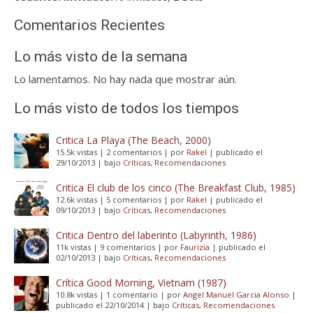
Comentarios Recientes
Lo más visto de la semana
Lo lamentamos. No hay nada que mostrar aún.
Lo más visto de todos los tiempos
Critica La Playa (The Beach, 2000)
15.5k vistas
|
2 comentarios
|
por
Rakel
|
publicado el
29/10/2013
|
bajo
Críticas
,
Recomendaciones
Critica El club de los cinco (The Breakfast Club, 1985)
12.6k vistas
|
5 comentarios
|
por
Rakel
|
publicado el
09/10/2013
|
bajo
Críticas
,
Recomendaciones
Critica Dentro del laberinto (Labyrinth, 1986)
11k vistas
|
9 comentarios
|
por
Faurizia
|
publicado el
02/10/2013
|
bajo
Críticas
,
Recomendaciones
Crítica Good Morning, Vietnam (1987)
10.8k vistas
|
1 comentario
|
por
Angel Manuel Garcia Alonso
|
publicado el 22/10/2014
|
bajo
Críticas
,
Recomendaciones