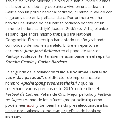
salvaje de Sierra Morena, un niño que había vivido 12 años
en la sierra con lobos y que ahora vive en una aldea en
Galicia con un policía nacional retirado, él mimo le ayudo con
el guión y sale en la película, claro. Por primera vez ha
habido una unidad de naturaleza rodando dentro de un
filme de ficción. La dirigió Joaquín Gutiérrez Acha, el único
español que ahora mismo trabaja para National
Geographic. Él y su equipo han estado un año grabando
con lobos y demás, en paralelo. Entre el reparto se
encuentra
Juan José Ballesta
en el papel de Marcos
Pantoja adolescente, también le acompañan en el reparto
Sancho Gracia
y
Carlos Bardem
.
La segunda es la tailandesa
“Uncle Boonmee recuerda
sus vidas pasadas”
, del director de impronunciable
nombre
Apichatpong Weerasethakul
y que ha
cosechado varios premios este 2010, entre ellos el
Festival de Cannes
: Palma de Oro: Mejor película, y
Festival
de Sitges
: Premio de los críticos (mejor película) como
podéis leer
aquí
, y también ha sido
preseleccionada a los
Oscar por Tailandia como «Mejor película de habla no
inglesa»
.