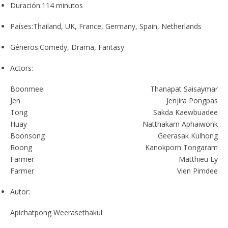
Duración:
114 minutos
Países:
Thailand, UK, France, Germany, Spain, Netherlands
Géneros:
Comedy, Drama, Fantasy
Actors:
Boonmee
Thanapat Saisaymar
Jen
Jenjira Pongpas
Tong
Sakda Kaewbuadee
Huay
Natthakarn Aphaiwonk
Boonsong
Geerasak Kulhong
Roong
Kanokporn Tongaram
Farmer
Matthieu Ly
Farmer
Vien Pimdee
Autor:
Apichatpong Weerasethakul