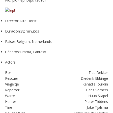
Pío, pío (Iep! Eep!) (2010)
Director:
Rita Horst
Duración:
82 minutos
Países:
Belgium, Netherlands
Géneros:
Drama, Fantasy
Actors:
Bor
Ties Dekker
Rescuer
Diederik Ebbinge
Viegeltje
Kenadie Jourdin
Reporter
Hans Somers
Warre
Huub Stapel
Hunter
Pieter Tiddens
Tine
Joke Tjalsma