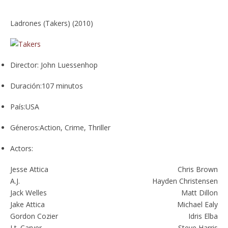
Ladrones (Takers) (2010)
Director:
John Luessenhop
Duración:
107 minutos
País:
USA
Géneros:
Action, Crime, Thriller
Actors:
Jesse Attica
Chris Brown
A.J.
Hayden Christensen
Jack Welles
Matt Dillon
Jake Attica
Michael Ealy
Gordon Cozier
Idris Elba
Lt. Carver
Steve Harris