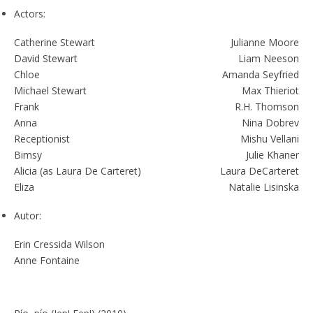
Actors:
Catherine Stewart
Julianne Moore
David Stewart
Liam Neeson
Chloe
Amanda Seyfried
Michael Stewart
Max Thieriot
Frank
R.H. Thomson
Anna
Nina Dobrev
Receptionist
Mishu Vellani
Bimsy
Julie Khaner
Alicia (as Laura De Carteret)
Laura DeCarteret
Eliza
Natalie Lisinska
Autor:
Erin Cressida Wilson
Anne Fontaine