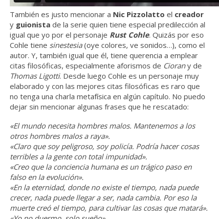
También es justo mencionar a
Nic Pizzolatto
el
creador
y
guionista
de la serie quien tiene especial predilección al
igual que yo por el personaje
Rust Cohle
. Quizás por eso
Cohle tiene
sinestesia
(oye colores, ve sonidos…), como el
autor. Y, también igual que él, tiene querencia a emplear
citas filosóficas, especialmente aforismos de
Cioran
y de
Thomas Ligotti
. Desde luego Cohle es un personaje muy
elaborado y con las mejores citas filosóficas es raro que
no tenga una charla metafísica en algún capítulo. No puedo
dejar sin mencionar algunas frases que he rescatado:
«El mundo necesita hombres malos. Mantenemos a los
otros hombres malos a raya».
«Claro que soy peligroso, soy policía. Podría hacer cosas
terribles a la gente con total impunidad».
«Creo que la conciencia humana es un trágico paso en
falso en la evolución».
«En la eternidad, donde no existe el tiempo, nada puede
crecer, nada puede llegar a ser, nada cambia. Por eso la
muerte creó el tiempo, para cultivar las cosas que matará».
«Yo no duermo, solo sueño».