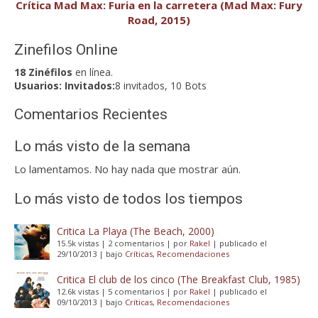
Crítica Mad Max: Furia en la carretera (Mad Max: Fury
Road, 2015)
Zinefilos Online
18 Zinéfilos
en línea.
Usuarios:
Invitados:
8 invitados, 10 Bots
Comentarios Recientes
Lo más visto de la semana
Lo lamentamos. No hay nada que mostrar aún.
Lo más visto de todos los tiempos
Critica La Playa (The Beach, 2000)
15.5k vistas
|
2 comentarios
|
por
Rakel
|
publicado el
29/10/2013
|
bajo
Críticas
,
Recomendaciones
Critica El club de los cinco (The Breakfast Club, 1985)
12.6k vistas
|
5 comentarios
|
por
Rakel
|
publicado el
09/10/2013
|
bajo
Críticas
,
Recomendaciones