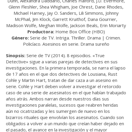
Dunn, Alexandra Daddario, Charles Halford, J.D. Evermore,
Glenn Fleshler, Shea Whigham, Joe Chrest, Dane Rhodes,
Michael Harney, Jay O. Sanders, Lili Simmons, Johnny
McPhail, Jim Klock, Garrett Kruithof, Dana Gourrier,
Madison Wolfe, Meghan Wolfe, Jackson Beals, Erin Moriarty
Productora:
Home Box Office (HBO)
Género:
Serie de TV. Intriga. Thriller. Drama | Crimen.
Policíaco. Asesinos en serie. Drama sureño
Sinopsis:
Serie de TV (2014). 8 episodios. «True
Detective» sigue a varias parejas de detectives en sus
investigaciones. En la primera temporada, se narra el lapso
de 17 años en el que dos detectives de Lousiana, Rust
Cohle y Martin Hart, tratan de dar caza a un asesino en
serie. Cohle y Hart deben volver a investigar el retorcido
caso de una serie de asesinatos en el que habían trabajado
años atrás. Ambos narran desde nuestros días sus
investigaciones paralelas, sucesos que reabren heridas
aún no cicatrizadas y les sumergen de nuevo en los
bizarros rituales que envolvían los asesinatos. Cuando son
obligados a volver a un mundo que creían haber dejado en
el pasado, el avance en la investigación y el mayor