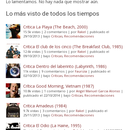
Lo lamentamos. No hay nada que mostrar aún.
Lo más visto de todos los tiempos
Critica La Playa (The Beach, 2000)
15.5k vistas
|
2 comentarios
|
por
Rakel
|
publicado el
29/10/2013
|
bajo
Críticas
,
Recomendaciones
Critica El club de los cinco (The Breakfast Club, 1985)
12.6k vistas
|
5 comentarios
|
por
Rakel
|
publicado el
09/10/2013
|
bajo
Críticas
,
Recomendaciones
Critica Dentro del laberinto (Labyrinth, 1986)
11k vistas
|
9 comentarios
|
por
Faurizia
|
publicado el
02/10/2013
|
bajo
Críticas
,
Recomendaciones
Crítica Good Morning, Vietnam (1987)
10.8k vistas
|
1 comentario
|
por
Angel Manuel Garcia Alonso
|
publicado el 22/10/2014
|
bajo
Críticas
,
Recomendaciones
Critica Amadeus (1984)
9.7k vistas
|
3 comentarios
|
por
Rakel
|
publicado el
25/11/2013
|
bajo
Críticas
,
Recomendaciones
Critica El Odio (La Haine, 1995)