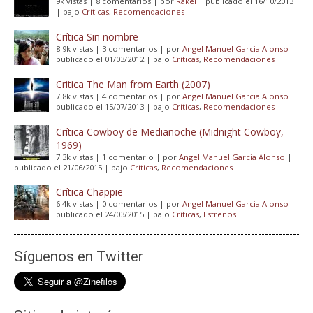
9k vistas
|
8 comentarios
|
por
Rakel
|
publicado el 16/10/2013
|
bajo
Críticas
,
Recomendaciones
Crítica Sin nombre
8.9k vistas
|
3 comentarios
|
por
Angel Manuel Garcia Alonso
|
publicado el 01/03/2012
|
bajo
Críticas
,
Recomendaciones
Critica The Man from Earth (2007)
7.8k vistas
|
4 comentarios
|
por
Angel Manuel Garcia Alonso
|
publicado el 15/07/2013
|
bajo
Críticas
,
Recomendaciones
Crítica Cowboy de Medianoche (Midnight Cowboy,
1969)
7.3k vistas
|
1 comentario
|
por
Angel Manuel Garcia Alonso
|
publicado el 21/06/2015
|
bajo
Críticas
,
Recomendaciones
Crítica Chappie
6.4k vistas
|
0 comentarios
|
por
Angel Manuel Garcia Alonso
|
publicado el 24/03/2015
|
bajo
Críticas
,
Estrenos
Síguenos en Twitter