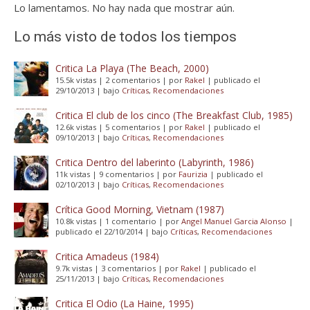
Lo lamentamos. No hay nada que mostrar aún.
Lo más visto de todos los tiempos
Critica La Playa (The Beach, 2000)
15.5k vistas
|
2 comentarios
|
por
Rakel
|
publicado el
29/10/2013
|
bajo
Críticas
,
Recomendaciones
Critica El club de los cinco (The Breakfast Club, 1985)
12.6k vistas
|
5 comentarios
|
por
Rakel
|
publicado el
09/10/2013
|
bajo
Críticas
,
Recomendaciones
Critica Dentro del laberinto (Labyrinth, 1986)
11k vistas
|
9 comentarios
|
por
Faurizia
|
publicado el
02/10/2013
|
bajo
Críticas
,
Recomendaciones
Crítica Good Morning, Vietnam (1987)
10.8k vistas
|
1 comentario
|
por
Angel Manuel Garcia Alonso
|
publicado el 22/10/2014
|
bajo
Críticas
,
Recomendaciones
Critica Amadeus (1984)
9.7k vistas
|
3 comentarios
|
por
Rakel
|
publicado el
25/11/2013
|
bajo
Críticas
,
Recomendaciones
Critica El Odio (La Haine, 1995)