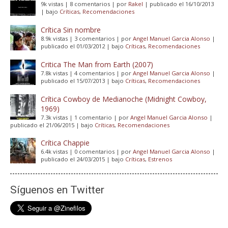
9k vistas
|
8 comentarios
|
por
Rakel
|
publicado el 16/10/2013
|
bajo
Críticas
,
Recomendaciones
Crítica Sin nombre
8.9k vistas
|
3 comentarios
|
por
Angel Manuel Garcia Alonso
|
publicado el 01/03/2012
|
bajo
Críticas
,
Recomendaciones
Critica The Man from Earth (2007)
7.8k vistas
|
4 comentarios
|
por
Angel Manuel Garcia Alonso
|
publicado el 15/07/2013
|
bajo
Críticas
,
Recomendaciones
Crítica Cowboy de Medianoche (Midnight Cowboy,
1969)
7.3k vistas
|
1 comentario
|
por
Angel Manuel Garcia Alonso
|
publicado el 21/06/2015
|
bajo
Críticas
,
Recomendaciones
Crítica Chappie
6.4k vistas
|
0 comentarios
|
por
Angel Manuel Garcia Alonso
|
publicado el 24/03/2015
|
bajo
Críticas
,
Estrenos
Síguenos en Twitter