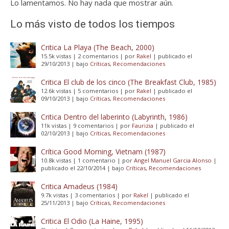
Lo lamentamos. No hay nada que mostrar aún.
Lo más visto de todos los tiempos
Critica La Playa (The Beach, 2000)
15.5k vistas
|
2 comentarios
|
por
Rakel
|
publicado el
29/10/2013
|
bajo
Críticas
,
Recomendaciones
Critica El club de los cinco (The Breakfast Club, 1985)
12.6k vistas
|
5 comentarios
|
por
Rakel
|
publicado el
09/10/2013
|
bajo
Críticas
,
Recomendaciones
Critica Dentro del laberinto (Labyrinth, 1986)
11k vistas
|
9 comentarios
|
por
Faurizia
|
publicado el
02/10/2013
|
bajo
Críticas
,
Recomendaciones
Crítica Good Morning, Vietnam (1987)
10.8k vistas
|
1 comentario
|
por
Angel Manuel Garcia Alonso
|
publicado el 22/10/2014
|
bajo
Críticas
,
Recomendaciones
Critica Amadeus (1984)
9.7k vistas
|
3 comentarios
|
por
Rakel
|
publicado el
25/11/2013
|
bajo
Críticas
,
Recomendaciones
Critica El Odio (La Haine, 1995)