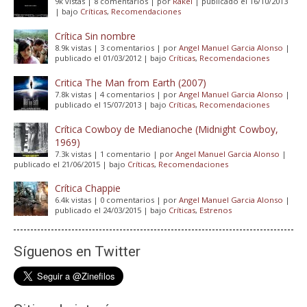
9k vistas
|
8 comentarios
|
por
Rakel
|
publicado el 16/10/2013
|
bajo
Críticas
,
Recomendaciones
Crítica Sin nombre
8.9k vistas
|
3 comentarios
|
por
Angel Manuel Garcia Alonso
|
publicado el 01/03/2012
|
bajo
Críticas
,
Recomendaciones
Critica The Man from Earth (2007)
7.8k vistas
|
4 comentarios
|
por
Angel Manuel Garcia Alonso
|
publicado el 15/07/2013
|
bajo
Críticas
,
Recomendaciones
Crítica Cowboy de Medianoche (Midnight Cowboy,
1969)
7.3k vistas
|
1 comentario
|
por
Angel Manuel Garcia Alonso
|
publicado el 21/06/2015
|
bajo
Críticas
,
Recomendaciones
Crítica Chappie
6.4k vistas
|
0 comentarios
|
por
Angel Manuel Garcia Alonso
|
publicado el 24/03/2015
|
bajo
Críticas
,
Estrenos
Síguenos en Twitter