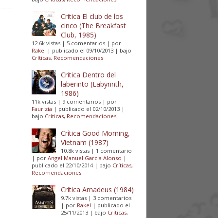
Critica El club de los
cinco (The Breakfast
Club, 1985)
12.6k vistas
|
5 comentarios
|
por
Rakel
|
publicado el 09/10/2013
|
bajo
Críticas
,
Recomendaciones
Critica Dentro del
laberinto (Labyrinth,
1986)
11k vistas
|
9 comentarios
|
por
Faurizia
|
publicado el 02/10/2013
|
bajo
Críticas
,
Recomendaciones
Crítica Good Morning,
Vietnam (1987)
10.8k vistas
|
1 comentario
|
por
Angel Manuel Garcia Alonso
|
publicado el 22/10/2014
|
bajo
Críticas
,
Recomendaciones
Critica Amadeus (1984)
9.7k vistas
|
3 comentarios
|
por
Rakel
|
publicado el
25/11/2013
|
bajo
Críticas
,