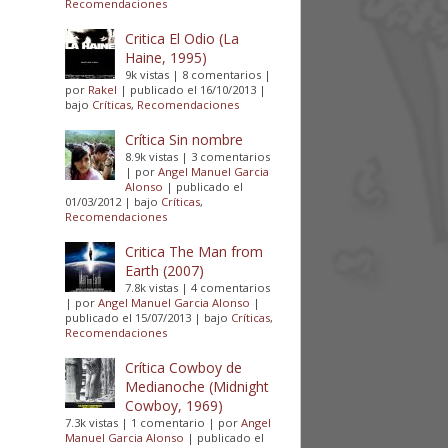
Recomendaciones
Critica El Odio (La
Haine, 1995)
9k vistas
|
8 comentarios
|
por
Rakel
|
publicado el 16/10/2013
|
bajo
Críticas
,
Recomendaciones
Crítica Sin nombre
8.9k vistas
|
3 comentarios
|
por
Angel Manuel Garcia
Alonso
|
publicado el
01/03/2012
|
bajo
Críticas
,
Recomendaciones
Critica The Man from
Earth (2007)
7.8k vistas
|
4 comentarios
|
por
Angel Manuel Garcia Alonso
|
publicado el 15/07/2013
|
bajo
Críticas
,
Recomendaciones
Crítica Cowboy de
Medianoche (Midnight
Cowboy, 1969)
7.3k vistas
|
1 comentario
|
por
Angel
Manuel Garcia Alonso
|
publicado el