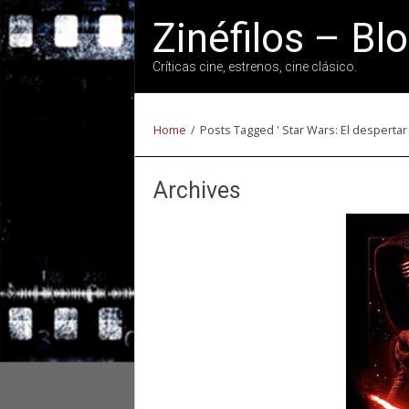
Zinéfilos – Bl
Críticas cine, estrenos, cine clásico.
Home
/
Posts Tagged ' Star Wars: El despertar 
Archives