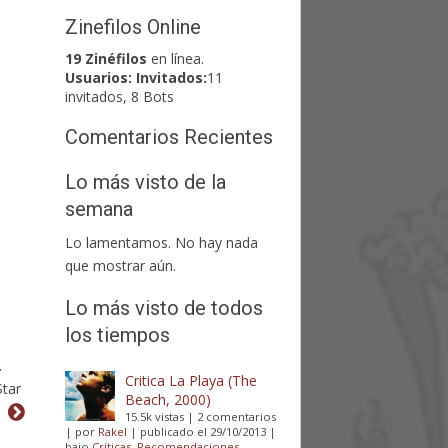
Zinefilos Online
19 Zinéfilos
en línea.
Usuarios:
Invitados:
11
invitados, 8 Bots
Comentarios Recientes
Lo más visto de la
semana
Lo lamentamos. No hay nada
que mostrar aún.
Lo más visto de todos
los tiempos
.
Critica La Playa (The
Star
Beach, 2000)
15.5k vistas
|
2 comentarios
|
por
Rakel
|
publicado el 29/10/2013
|
bajo
Críticas
,
Recomendaciones