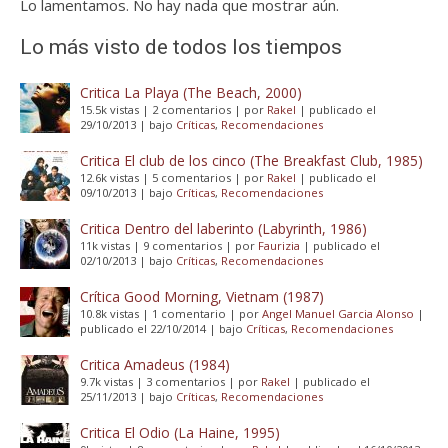
Lo lamentamos. No hay nada que mostrar aún.
Lo más visto de todos los tiempos
Critica La Playa (The Beach, 2000)
15.5k vistas
|
2 comentarios
|
por
Rakel
|
publicado el
29/10/2013
|
bajo
Críticas
,
Recomendaciones
Critica El club de los cinco (The Breakfast Club, 1985)
12.6k vistas
|
5 comentarios
|
por
Rakel
|
publicado el
09/10/2013
|
bajo
Críticas
,
Recomendaciones
Critica Dentro del laberinto (Labyrinth, 1986)
11k vistas
|
9 comentarios
|
por
Faurizia
|
publicado el
02/10/2013
|
bajo
Críticas
,
Recomendaciones
Crítica Good Morning, Vietnam (1987)
10.8k vistas
|
1 comentario
|
por
Angel Manuel Garcia Alonso
|
publicado el 22/10/2014
|
bajo
Críticas
,
Recomendaciones
Critica Amadeus (1984)
9.7k vistas
|
3 comentarios
|
por
Rakel
|
publicado el
25/11/2013
|
bajo
Críticas
,
Recomendaciones
Critica El Odio (La Haine, 1995)