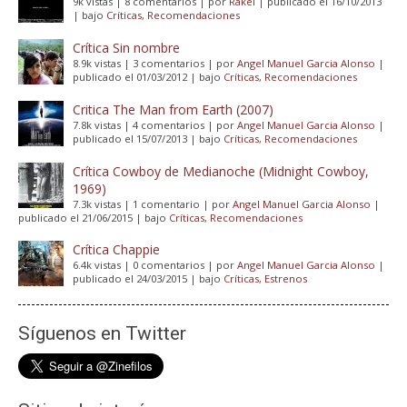
9k vistas
|
8 comentarios
|
por
Rakel
|
publicado el 16/10/2013
|
bajo
Críticas
,
Recomendaciones
Crítica Sin nombre
8.9k vistas
|
3 comentarios
|
por
Angel Manuel Garcia Alonso
|
publicado el 01/03/2012
|
bajo
Críticas
,
Recomendaciones
Critica The Man from Earth (2007)
7.8k vistas
|
4 comentarios
|
por
Angel Manuel Garcia Alonso
|
publicado el 15/07/2013
|
bajo
Críticas
,
Recomendaciones
Crítica Cowboy de Medianoche (Midnight Cowboy,
1969)
7.3k vistas
|
1 comentario
|
por
Angel Manuel Garcia Alonso
|
publicado el 21/06/2015
|
bajo
Críticas
,
Recomendaciones
Crítica Chappie
6.4k vistas
|
0 comentarios
|
por
Angel Manuel Garcia Alonso
|
publicado el 24/03/2015
|
bajo
Críticas
,
Estrenos
Síguenos en Twitter