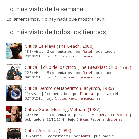
Lo más visto de la semana
Lo lamentamos. No hay nada que mostrar aún.
Lo más visto de todos los tiempos
Critica La Playa (The Beach, 2000)
15.5k vistas
|
2 comentarios
|
por
Rakel
|
publicado el
29/10/2013
|
bajo
Críticas
,
Recomendaciones
Critica El club de los cinco (The Breakfast Club, 1985)
12.6k vistas
|
5 comentarios
|
por
Rakel
|
publicado el
09/10/2013
|
bajo
Críticas
,
Recomendaciones
Critica Dentro del laberinto (Labyrinth, 1986)
11k vistas
|
9 comentarios
|
por
Faurizia
|
publicado el
02/10/2013
|
bajo
Críticas
,
Recomendaciones
Crítica Good Morning, Vietnam (1987)
10.8k vistas
|
1 comentario
|
por
Angel Manuel Garcia Alonso
|
publicado el 22/10/2014
|
bajo
Críticas
,
Recomendaciones
Critica Amadeus (1984)
9.7k vistas
|
3 comentarios
|
por
Rakel
|
publicado el