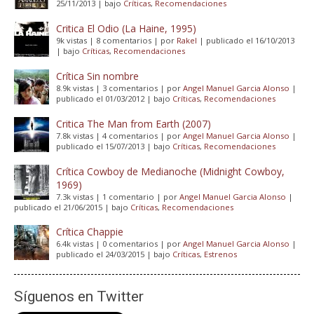
25/11/2013
|
bajo
Críticas
,
Recomendaciones
Critica El Odio (La Haine, 1995)
9k vistas
|
8 comentarios
|
por
Rakel
|
publicado el 16/10/2013
|
bajo
Críticas
,
Recomendaciones
Crítica Sin nombre
8.9k vistas
|
3 comentarios
|
por
Angel Manuel Garcia Alonso
|
publicado el 01/03/2012
|
bajo
Críticas
,
Recomendaciones
Critica The Man from Earth (2007)
7.8k vistas
|
4 comentarios
|
por
Angel Manuel Garcia Alonso
|
publicado el 15/07/2013
|
bajo
Críticas
,
Recomendaciones
Crítica Cowboy de Medianoche (Midnight Cowboy,
1969)
7.3k vistas
|
1 comentario
|
por
Angel Manuel Garcia Alonso
|
publicado el 21/06/2015
|
bajo
Críticas
,
Recomendaciones
Crítica Chappie
6.4k vistas
|
0 comentarios
|
por
Angel Manuel Garcia Alonso
|
publicado el 24/03/2015
|
bajo
Críticas
,
Estrenos
Síguenos en Twitter