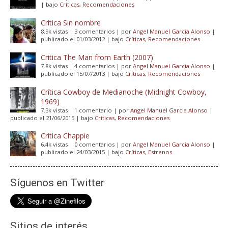
|
bajo
Críticas
,
Recomendaciones
Crítica Sin nombre
8.9k vistas
|
3 comentarios
|
por
Angel Manuel Garcia Alonso
|
publicado el 01/03/2012
|
bajo
Críticas
,
Recomendaciones
Critica The Man from Earth (2007)
7.8k vistas
|
4 comentarios
|
por
Angel Manuel Garcia Alonso
|
publicado el 15/07/2013
|
bajo
Críticas
,
Recomendaciones
Crítica Cowboy de Medianoche (Midnight Cowboy,
1969)
7.3k vistas
|
1 comentario
|
por
Angel Manuel Garcia Alonso
|
publicado el 21/06/2015
|
bajo
Críticas
,
Recomendaciones
Crítica Chappie
6.4k vistas
|
0 comentarios
|
por
Angel Manuel Garcia Alonso
|
publicado el 24/03/2015
|
bajo
Críticas
,
Estrenos
Síguenos en Twitter
Sitios de interés