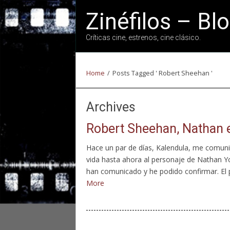
Zinéfilos – Bl
Críticas cine, estrenos, cine clásico.
Home
/
Posts Tagged ' Robert Sheehan '
Archives
Robert Sheehan, Nathan e
Hace un par de días, Kalendula, me comun
vida hasta ahora al personaje de Nathan Yo
han comunicado y he podido confirmar. El p
More