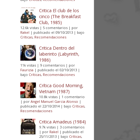
Critica El club de los
cinco (The Breakfast
Club, 1985)
12.6k vistas
|
5 comentarios
|
por
Rakel
|
publicado el 09/10/2013
|
bajo
Críticas
,
Recomendaciones
Critica Dentro del
laberinto (Labyrinth,
1986)
11k vistas
|
9 comentarios
|
por
Faurizia
|
publicado el 02/10/2013
|
bajo
Críticas
,
Recomendaciones
Crítica Good Morning,
Vietnam (1987)
10.8k vistas
|
1 comentario
|
por
Angel Manuel Garcia Alonso
|
publicado el 22/10/2014
|
bajo
Críticas
,
Recomendaciones
Critica Amadeus (1984)
9.7k vistas
|
3 comentarios
|
por
Rakel
|
publicado el
25/11/2013
|
bajo
Críticas
,