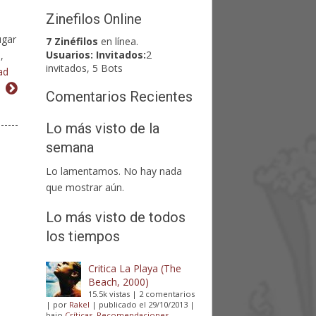
Zinefilos Online
ugar
7 Zinéfilos
en línea.
Usuarios:
Invitados:
2
,
invitados, 5 Bots
ad
Comentarios Recientes
Lo más visto de la
semana
Lo lamentamos. No hay nada
que mostrar aún.
Lo más visto de todos
los tiempos
Critica La Playa (The
Beach, 2000)
15.5k vistas
|
2 comentarios
|
por
Rakel
|
publicado el 29/10/2013
|
bajo
Críticas
,
Recomendaciones