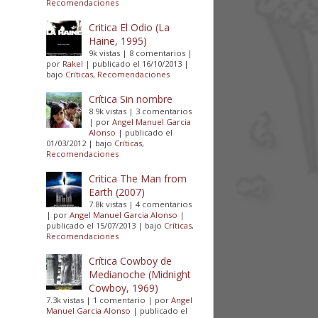
Recomendaciones
Critica El Odio (La
Haine, 1995)
9k vistas
|
8 comentarios
|
por
Rakel
|
publicado el 16/10/2013
|
bajo
Críticas
,
Recomendaciones
Crítica Sin nombre
8.9k vistas
|
3 comentarios
|
por
Angel Manuel Garcia
Alonso
|
publicado el
01/03/2012
|
bajo
Críticas
,
Recomendaciones
Critica The Man from
Earth (2007)
7.8k vistas
|
4 comentarios
|
por
Angel Manuel Garcia Alonso
|
publicado el 15/07/2013
|
bajo
Críticas
,
Recomendaciones
Crítica Cowboy de
Medianoche (Midnight
Cowboy, 1969)
7.3k vistas
|
1 comentario
|
por
Angel
Manuel Garcia Alonso
|
publicado el