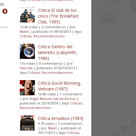
on
Critica El club de los
cinco (The Breakfast
Club, 1985)
12.6k vistas
|
5 comentarios
|
por
Rakel
|
publicado el 09/10/2013
|
bajo
Críticas
,
Recomendaciones
Critica Dentro del
laberinto (Labyrinth,
1986)
11k vistas
|
9 comentarios
|
por
Faurizia
|
publicado el 02/10/2013
|
bajo
Críticas
,
Recomendaciones
Crítica Good Morning,
Vietnam (1987)
10.8k vistas
|
1 comentario
|
por
Angel Manuel Garcia Alonso
|
publicado el 22/10/2014
|
bajo
Críticas
,
Recomendaciones
Critica Amadeus (1984)
9.7k vistas
|
3 comentarios
|
por
Rakel
|
publicado el
25/11/2013
|
bajo
Críticas
,