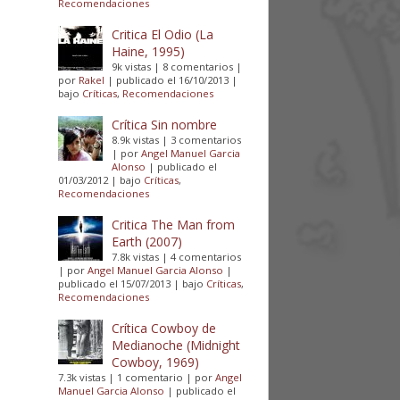
Recomendaciones
Critica El Odio (La
Haine, 1995)
9k vistas
|
8 comentarios
|
por
Rakel
|
publicado el 16/10/2013
|
bajo
Críticas
,
Recomendaciones
Crítica Sin nombre
8.9k vistas
|
3 comentarios
|
por
Angel Manuel Garcia
Alonso
|
publicado el
01/03/2012
|
bajo
Críticas
,
Recomendaciones
Critica The Man from
Earth (2007)
7.8k vistas
|
4 comentarios
|
por
Angel Manuel Garcia Alonso
|
publicado el 15/07/2013
|
bajo
Críticas
,
Recomendaciones
Crítica Cowboy de
Medianoche (Midnight
Cowboy, 1969)
7.3k vistas
|
1 comentario
|
por
Angel
Manuel Garcia Alonso
|
publicado el