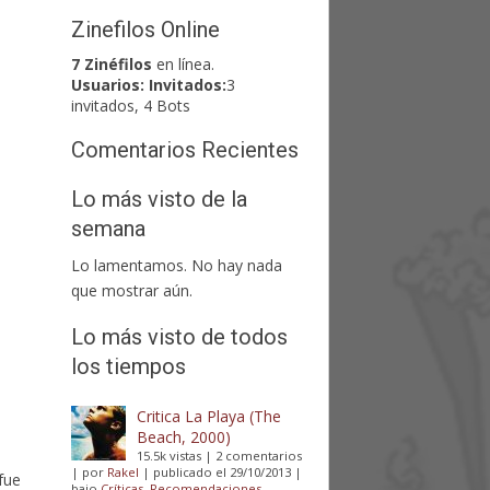
Zinefilos Online
7 Zinéfilos
en línea.
Usuarios:
Invitados:
3
invitados, 4 Bots
Comentarios Recientes
Lo más visto de la
semana
Lo lamentamos. No hay nada
que mostrar aún.
Lo más visto de todos
los tiempos
Critica La Playa (The
Beach, 2000)
15.5k vistas
|
2 comentarios
|
por
Rakel
|
publicado el 29/10/2013
|
fue
bajo
Críticas
,
Recomendaciones