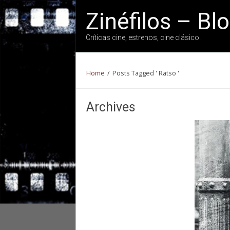
Zinéfilos – Bl
Críticas cine, estrenos, cine clásico.
Home
/
Posts Tagged ' Ratso '
Archives