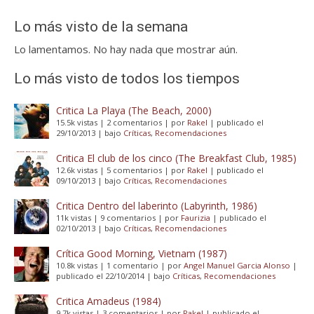
Lo más visto de la semana
Lo lamentamos. No hay nada que mostrar aún.
Lo más visto de todos los tiempos
Critica La Playa (The Beach, 2000)
15.5k vistas
|
2 comentarios
|
por
Rakel
|
publicado el
29/10/2013
|
bajo
Críticas
,
Recomendaciones
Critica El club de los cinco (The Breakfast Club, 1985)
12.6k vistas
|
5 comentarios
|
por
Rakel
|
publicado el
09/10/2013
|
bajo
Críticas
,
Recomendaciones
Critica Dentro del laberinto (Labyrinth, 1986)
11k vistas
|
9 comentarios
|
por
Faurizia
|
publicado el
02/10/2013
|
bajo
Críticas
,
Recomendaciones
Crítica Good Morning, Vietnam (1987)
10.8k vistas
|
1 comentario
|
por
Angel Manuel Garcia Alonso
|
publicado el 22/10/2014
|
bajo
Críticas
,
Recomendaciones
Critica Amadeus (1984)
9.7k vistas
|
3 comentarios
|
por
Rakel
|
publicado el