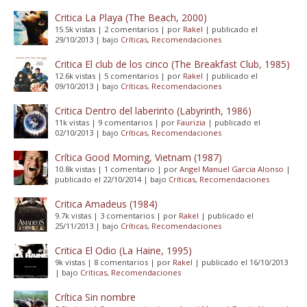
Critica La Playa (The Beach, 2000)
15.5k vistas
|
2 comentarios
|
por
Rakel
|
publicado el
29/10/2013
|
bajo
Críticas
,
Recomendaciones
Critica El club de los cinco (The Breakfast Club, 1985)
12.6k vistas
|
5 comentarios
|
por
Rakel
|
publicado el
09/10/2013
|
bajo
Críticas
,
Recomendaciones
Critica Dentro del laberinto (Labyrinth, 1986)
11k vistas
|
9 comentarios
|
por
Faurizia
|
publicado el
02/10/2013
|
bajo
Críticas
,
Recomendaciones
Crítica Good Morning, Vietnam (1987)
10.8k vistas
|
1 comentario
|
por
Angel Manuel Garcia Alonso
|
publicado el 22/10/2014
|
bajo
Críticas
,
Recomendaciones
Critica Amadeus (1984)
9.7k vistas
|
3 comentarios
|
por
Rakel
|
publicado el
25/11/2013
|
bajo
Críticas
,
Recomendaciones
Critica El Odio (La Haine, 1995)
9k vistas
|
8 comentarios
|
por
Rakel
|
publicado el 16/10/2013
|
bajo
Críticas
,
Recomendaciones
Crítica Sin nombre