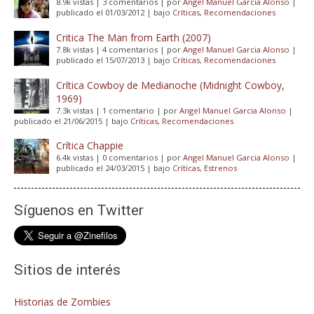
8.9k vistas
|
3 comentarios
|
por
Angel Manuel Garcia Alonso
|
publicado el 01/03/2012
|
bajo
Críticas
,
Recomendaciones
Critica The Man from Earth (2007)
7.8k vistas
|
4 comentarios
|
por
Angel Manuel Garcia Alonso
|
publicado el 15/07/2013
|
bajo
Críticas
,
Recomendaciones
Crítica Cowboy de Medianoche (Midnight Cowboy,
1969)
7.3k vistas
|
1 comentario
|
por
Angel Manuel Garcia Alonso
|
publicado el 21/06/2015
|
bajo
Críticas
,
Recomendaciones
Crítica Chappie
6.4k vistas
|
0 comentarios
|
por
Angel Manuel Garcia Alonso
|
publicado el 24/03/2015
|
bajo
Críticas
,
Estrenos
Síguenos en Twitter
Sitios de interés
Historias de Zombies