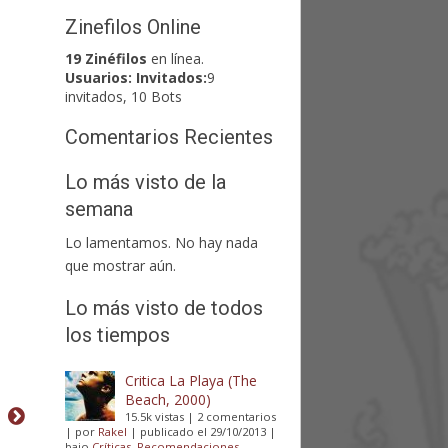
Zinefilos Online
19 Zinéfilos
en línea.
Usuarios:
Invitados:
9
invitados, 10 Bots
Comentarios Recientes
Lo más visto de la
semana
Lo lamentamos. No hay nada
que mostrar aún.
Lo más visto de todos
los tiempos
Critica La Playa (The
Beach, 2000)
15.5k vistas
|
2 comentarios
|
por
Rakel
|
publicado el 29/10/2013
|
bajo
Críticas
,
Recomendaciones