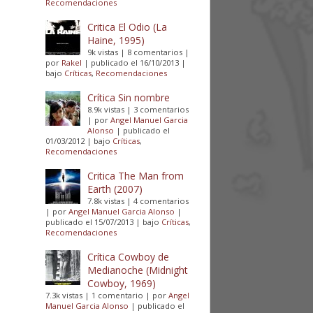
Recomendaciones
Critica El Odio (La
Haine, 1995)
9k vistas
|
8 comentarios
|
por
Rakel
|
publicado el 16/10/2013
|
bajo
Críticas
,
Recomendaciones
Crítica Sin nombre
8.9k vistas
|
3 comentarios
|
por
Angel Manuel Garcia
Alonso
|
publicado el
01/03/2012
|
bajo
Críticas
,
Recomendaciones
Critica The Man from
Earth (2007)
7.8k vistas
|
4 comentarios
|
por
Angel Manuel Garcia Alonso
|
publicado el 15/07/2013
|
bajo
Críticas
,
Recomendaciones
Crítica Cowboy de
Medianoche (Midnight
Cowboy, 1969)
7.3k vistas
|
1 comentario
|
por
Angel
Manuel Garcia Alonso
|
publicado el