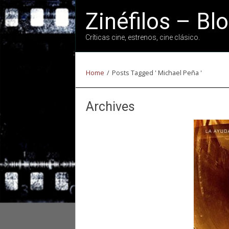
Zinéfilos – Bl
Críticas cine, estrenos, cine clásico.
Home
/
Posts Tagged ' Michael Peña '
Archives