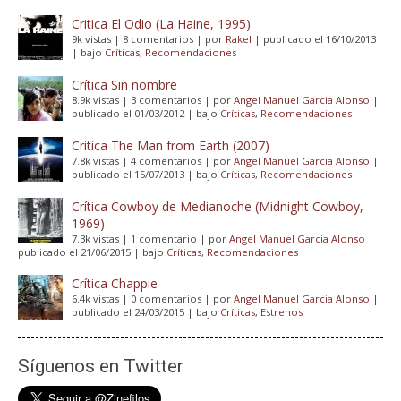
Critica El Odio (La Haine, 1995)
9k vistas
|
8 comentarios
|
por
Rakel
|
publicado el 16/10/2013
|
bajo
Críticas
,
Recomendaciones
Crítica Sin nombre
8.9k vistas
|
3 comentarios
|
por
Angel Manuel Garcia Alonso
|
publicado el 01/03/2012
|
bajo
Críticas
,
Recomendaciones
Critica The Man from Earth (2007)
7.8k vistas
|
4 comentarios
|
por
Angel Manuel Garcia Alonso
|
publicado el 15/07/2013
|
bajo
Críticas
,
Recomendaciones
Crítica Cowboy de Medianoche (Midnight Cowboy,
1969)
7.3k vistas
|
1 comentario
|
por
Angel Manuel Garcia Alonso
|
publicado el 21/06/2015
|
bajo
Críticas
,
Recomendaciones
Crítica Chappie
6.4k vistas
|
0 comentarios
|
por
Angel Manuel Garcia Alonso
|
publicado el 24/03/2015
|
bajo
Críticas
,
Estrenos
Síguenos en Twitter