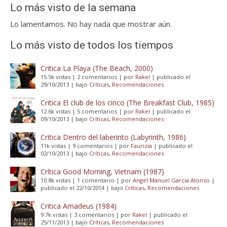
Lo más visto de la semana
Lo lamentamos. No hay nada que mostrar aún.
Lo más visto de todos los tiempos
Critica La Playa (The Beach, 2000)
15.5k vistas
|
2 comentarios
|
por
Rakel
|
publicado el
29/10/2013
|
bajo
Críticas
,
Recomendaciones
Critica El club de los cinco (The Breakfast Club, 1985)
12.6k vistas
|
5 comentarios
|
por
Rakel
|
publicado el
09/10/2013
|
bajo
Críticas
,
Recomendaciones
Critica Dentro del laberinto (Labyrinth, 1986)
11k vistas
|
9 comentarios
|
por
Faurizia
|
publicado el
02/10/2013
|
bajo
Críticas
,
Recomendaciones
Crítica Good Morning, Vietnam (1987)
10.8k vistas
|
1 comentario
|
por
Angel Manuel Garcia Alonso
|
publicado el 22/10/2014
|
bajo
Críticas
,
Recomendaciones
Critica Amadeus (1984)
9.7k vistas
|
3 comentarios
|
por
Rakel
|
publicado el
25/11/2013
|
bajo
Críticas
,
Recomendaciones