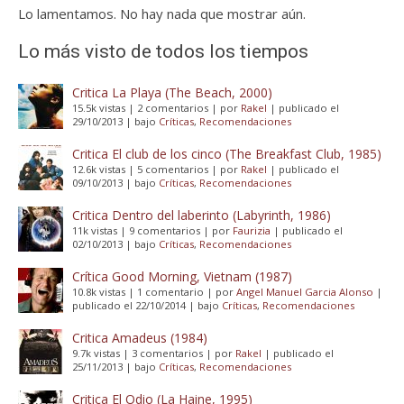
Lo lamentamos. No hay nada que mostrar aún.
Lo más visto de todos los tiempos
Critica La Playa (The Beach, 2000)
15.5k vistas
|
2 comentarios
|
por
Rakel
|
publicado el
29/10/2013
|
bajo
Críticas
,
Recomendaciones
Critica El club de los cinco (The Breakfast Club, 1985)
12.6k vistas
|
5 comentarios
|
por
Rakel
|
publicado el
09/10/2013
|
bajo
Críticas
,
Recomendaciones
Critica Dentro del laberinto (Labyrinth, 1986)
11k vistas
|
9 comentarios
|
por
Faurizia
|
publicado el
02/10/2013
|
bajo
Críticas
,
Recomendaciones
Crítica Good Morning, Vietnam (1987)
10.8k vistas
|
1 comentario
|
por
Angel Manuel Garcia Alonso
|
publicado el 22/10/2014
|
bajo
Críticas
,
Recomendaciones
Critica Amadeus (1984)
9.7k vistas
|
3 comentarios
|
por
Rakel
|
publicado el
25/11/2013
|
bajo
Críticas
,
Recomendaciones
Critica El Odio (La Haine, 1995)